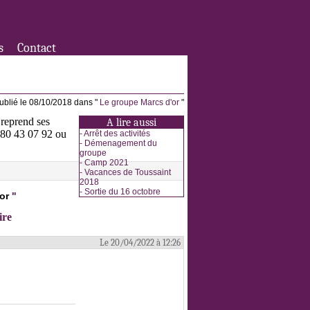
s
Contact
ublié le 08/10/2018 dans "
Le groupe Marcs d'or
"
 reprend ses
A lire aussi
3 80 43 07 92 ou
-
Arrêt des activités
-
Démenagement du
groupe
-
Camp 2021
-
Vacances de Toussaint
2018
-
Sortie du 16 octobre
or
"
ire
Le 20/04/2022 à 12:26