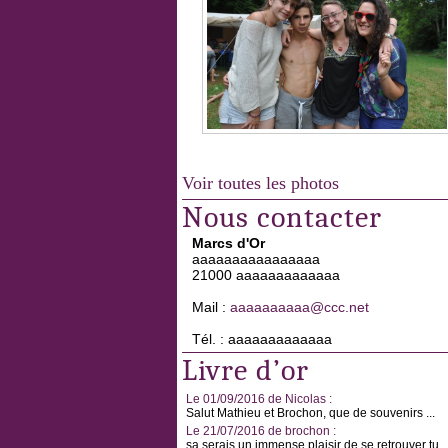
Voir toutes les photos
Nous contacter
Marcs d'Or
aaaaaaaaaaaaaaaa
21000 aaaaaaaaaaaaa
Mail :
aaaaaaaaaa@ccc.net
Tél. : aaaaaaaaaaaaa
Livre d’or
Le 01/09/2016 de Nicolas :
Salut Mathieu et Brochon, que de souvenirs ...
Le 21/07/2016 de brochon :
sa serais un immense plaisir de se retrouver tu ..