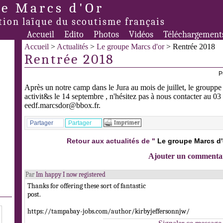
e Marcs d'Or
tion laïque du scoutisme français
Accueil
Edito
Photos
Vidéos
Téléchargement
Accueil
>
Actualités
>
Le groupe Marcs d'or
> Rentrée 2018
Rentrée 2018
P
Après un notre camp dans le Jura au mois de juillet, le grouppe
activit&s le 14 septembre , n'hésitez pas à nous contacter au 0
eedf.marcsdor@bbox.fr.
Partager
Partager
Retour aux actualités de "
Le groupe Marcs d'
Ajouter un commenta
Par
Im happy I now registered
Thanks for offering these sort of fantastic
post.
https://tampabay-jobs.com/author/kirbyjeffersonnjw/