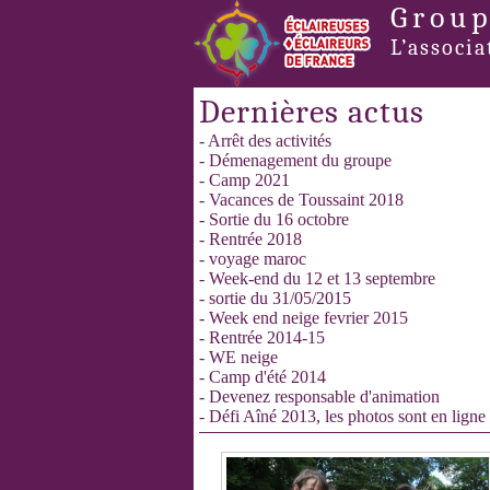
Group
L’associa
Dernières actus
- Arrêt des activités
- Démenagement du groupe
- Camp 2021
- Vacances de Toussaint 2018
- Sortie du 16 octobre
- Rentrée 2018
- voyage maroc
- Week-end du 12 et 13 septembre
- sortie du 31/05/2015
- Week end neige fevrier 2015
- Rentrée 2014-15
- WE neige
- Camp d'été 2014
- Devenez responsable d'animation
- Défi Aîné 2013, les photos sont en ligne