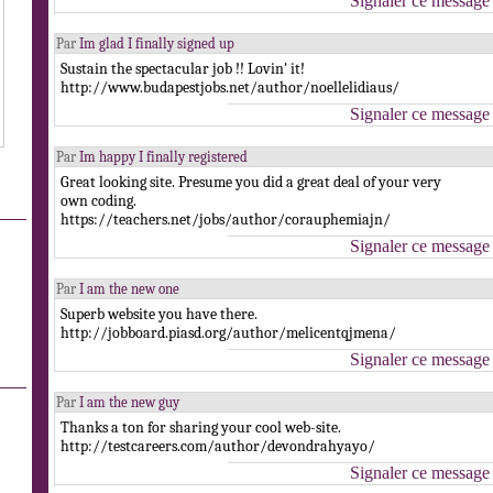
Signaler ce message
Par
Im glad I finally signed up
Sustain the spectacular job !! Lovin' it!
http://www.budapestjobs.net/author/noellelidiaus/
Signaler ce message
Par
Im happy I finally registered
Great looking site. Presume you did a great deal of your very
own coding.
https://teachers.net/jobs/author/corauphemiajn/
Signaler ce message
Par
I am the new one
Superb website you have there.
http://jobboard.piasd.org/author/melicentqjmena/
Signaler ce message
Par
I am the new guy
Thanks a ton for sharing your cool web-site.
http://testcareers.com/author/devondrahyayo/
Signaler ce message
.