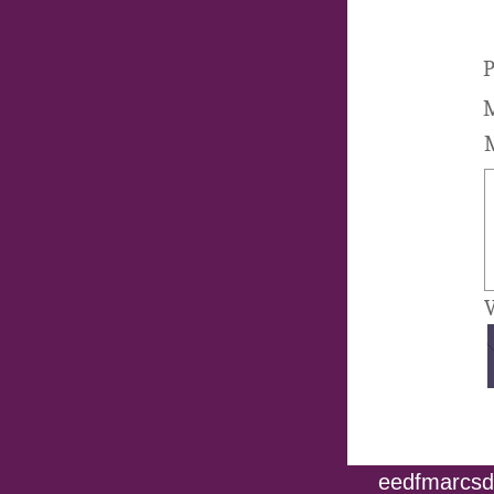
P
M
M
V
eedfmarcsdo