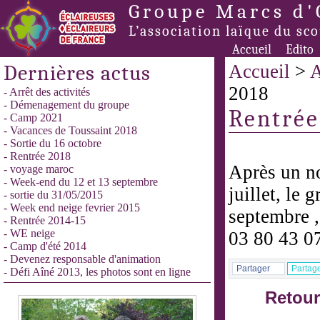
Groupe Marcs d'
L’association laïque du sc
Accueil
Edito
Dernières actus
Accueil
>
A
2018
- Arrêt des activités
- Démenagement du groupe
Rentrée
- Camp 2021
- Vacances de Toussaint 2018
- Sortie du 16 octobre
- Rentrée 2018
Après un no
- voyage maroc
- Week-end du 12 et 13 septembre
juillet, le 
- sortie du 31/05/2015
- Week end neige fevrier 2015
septembre ,
- Rentrée 2014-15
- WE neige
03 80 43 0
- Camp d'été 2014
- Devenez responsable d'animation
Partager
Partag
- Défi Aîné 2013, les photos sont en ligne
Retour