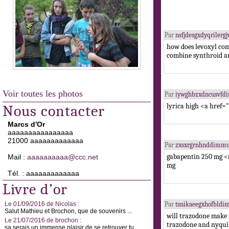
Par
nsfjdesgxdyqriler
how does levoxyl co
combine synthroid 
Voir toutes les photos
Par
iywghbzxdncusvfd
lyrica high <a href=
Nous contacter
Marcs d'Or
aaaaaaaaaaaaaaaa
21000 aaaaaaaaaaaaa
Par
zxsxrgrnhnddimmu
gabapentin 250 mg <
Mail :
aaaaaaaaaa@ccc.net
mg
Tél. : aaaaaaaaaaaaa
Livre d’or
Le 01/09/2016 de Nicolas :
Par
tsnikaeegxhofbldi
Salut Mathieu et Brochon, que de souvenirs ...
will trazodone make 
Le 21/07/2016 de brochon :
trazodone and nyqui
sa serais un immense plaisir de se retrouver tu ...