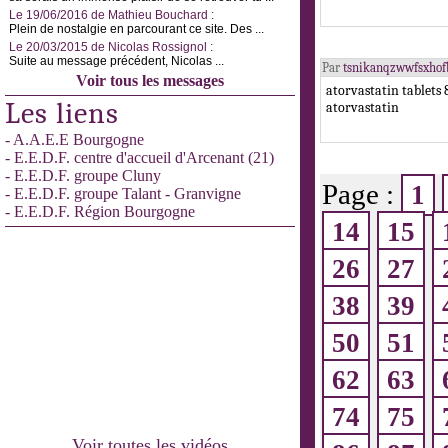
Le 19/06/2016 de Mathieu Bouchard :
Plein de nostalgie en parcourant ce site. Des ...
Le 20/03/2015 de Nicolas Rossignol :
Suite au message précédent, Nicolas ...
Par
tsnikanqzwwfsxho
Voir tous les messages
atorvastatin tablets 
Les liens
atorvastatin
- A.A.E.E Bourgogne
- E.E.D.F. centre d'accueil d'Arcenant (21)
- E.E.D.F. groupe Cluny
Page :
1
- E.E.D.F. groupe Talant - Granvigne
- E.E.D.F. Région Bourgogne
14
15
26
27
38
39
50
51
62
63
74
75
Voir toutes les vidéos