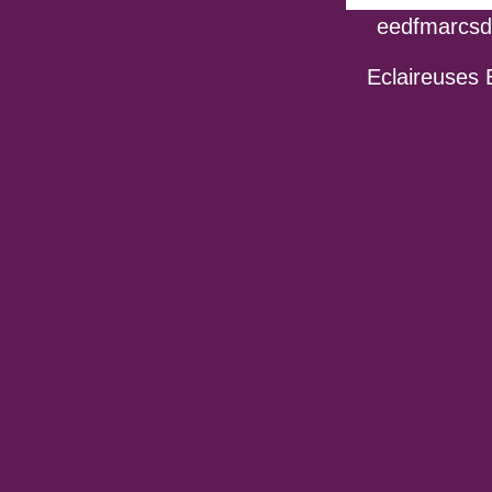
eedfmarcsdo
Eclaireuses 