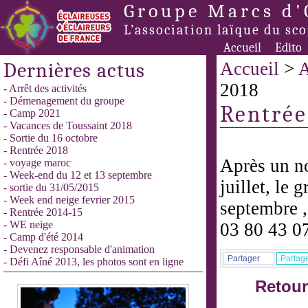
Groupe Marcs d'
L’association laïque du sc
Accueil
Edito
Dernières actus
Accueil
>
A
2018
- Arrêt des activités
- Démenagement du groupe
Rentrée
- Camp 2021
- Vacances de Toussaint 2018
- Sortie du 16 octobre
- Rentrée 2018
Après un no
- voyage maroc
- Week-end du 12 et 13 septembre
juillet, le 
- sortie du 31/05/2015
- Week end neige fevrier 2015
septembre ,
- Rentrée 2014-15
- WE neige
03 80 43 0
- Camp d'été 2014
- Devenez responsable d'animation
Partager
Partag
- Défi Aîné 2013, les photos sont en ligne
Retour