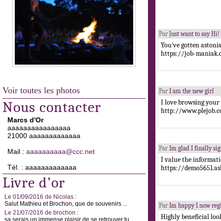
Par
Just want to say Hi!
You've gotten astonis
https://job-maniak
Voir toutes les photos
Par
I am the new girl
I love browsing your
Nous contacter
http://www.plejob.c
Marcs d'Or
aaaaaaaaaaaaaaaa
21000 aaaaaaaaaaaaa
Par
Im glad I finally si
Mail :
aaaaaaaaaa@ccc.net
I value the informati
Tél. : aaaaaaaaaaaaa
https://demo5651.as
Livre d’or
Le 01/09/2016 de Nicolas :
Salut Mathieu et Brochon, que de souvenirs ...
Par
Im happy I now reg
Le 21/07/2016 de brochon :
Highly beneficial loo
sa serais un immense plaisir de se retrouver tu ...