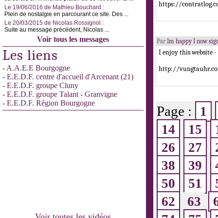
https://contratlog
Le 19/06/2016 de Mathieu Bouchard :
Plein de nostalgie en parcourant ce site. Des ...
Le 20/03/2015 de Nicolas Rossignol :
Suite au message précédent, Nicolas ...
Voir tous les messages
Par
Im happy I now sig
Les liens
I enjoy this website - 
- A.A.E.E Bourgogne
http://vungtauhr.c
- E.E.D.F. centre d'accueil d'Arcenant (21)
- E.E.D.F. groupe Cluny
- E.E.D.F. groupe Talant - Granvigne
- E.E.D.F. Région Bourgogne
Page :
1
14
15
26
27
38
39
50
51
62
63
Voir toutes les vidéos