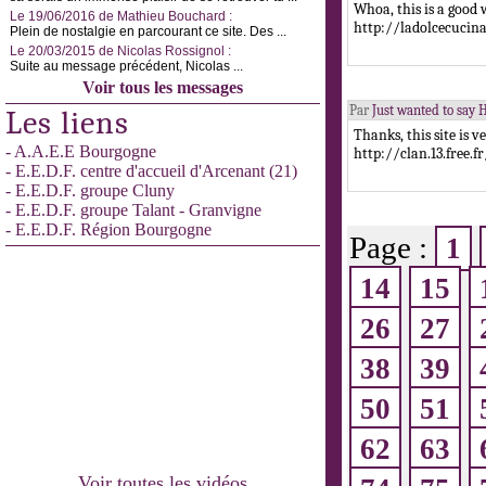
Whoa, this is a good
Le 19/06/2016 de Mathieu Bouchard :
http://ladolcecucin
Plein de nostalgie en parcourant ce site. Des ...
Le 20/03/2015 de Nicolas Rossignol :
Suite au message précédent, Nicolas ...
Voir tous les messages
Par
Just wanted to say H
Les liens
Thanks, this site is v
- A.A.E.E Bourgogne
http://clan.13.free
- E.E.D.F. centre d'accueil d'Arcenant (21)
- E.E.D.F. groupe Cluny
- E.E.D.F. groupe Talant - Granvigne
- E.E.D.F. Région Bourgogne
Page :
1
14
15
26
27
38
39
50
51
62
63
Voir toutes les vidéos