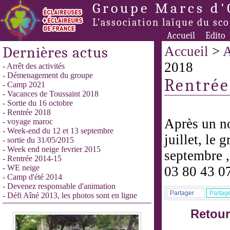
Groupe Marcs d'
L’association laïque du sc
Accueil
Edito
Dernières actus
Accueil
>
A
2018
- Arrêt des activités
- Démenagement du groupe
Rentrée
- Camp 2021
- Vacances de Toussaint 2018
- Sortie du 16 octobre
- Rentrée 2018
Après un no
- voyage maroc
- Week-end du 12 et 13 septembre
juillet, le 
- sortie du 31/05/2015
- Week end neige fevrier 2015
septembre ,
- Rentrée 2014-15
- WE neige
03 80 43 0
- Camp d'été 2014
- Devenez responsable d'animation
Partager
Partag
- Défi Aîné 2013, les photos sont en ligne
Retour