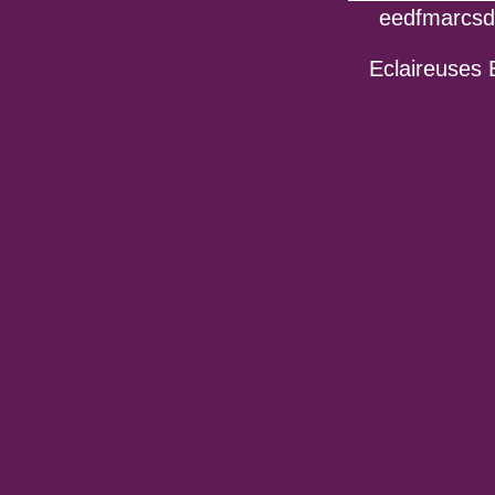
eedfmarcsdo
Eclaireuses 