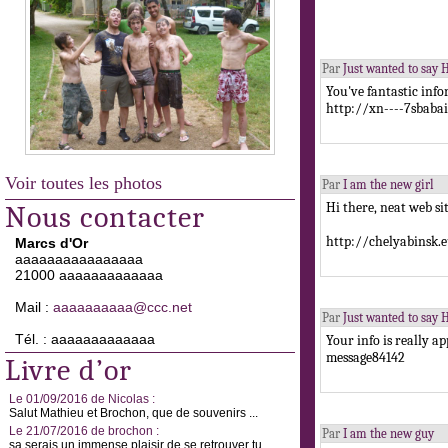
Par
Just wanted to say H
You've fantastic info
http://xn----7sbab
Voir toutes les photos
Par
I am the new girl
Hi there, neat web si
Nous contacter
http://chelyabinsk.
Marcs d'Or
aaaaaaaaaaaaaaaa
21000 aaaaaaaaaaaaa
Mail :
aaaaaaaaaa@ccc.net
Par
Just wanted to say H
Tél. : aaaaaaaaaaaaa
Your info is really ap
message84142
Livre d’or
Le 01/09/2016 de Nicolas :
Salut Mathieu et Brochon, que de souvenirs ...
Le 21/07/2016 de brochon :
Par
I am the new guy
sa serais un immense plaisir de se retrouver tu ...