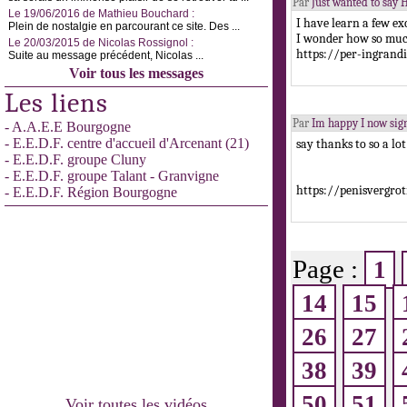
Par
Just wanted to say H
Le 19/06/2016 de Mathieu Bouchard :
I have learn a few ex
Plein de nostalgie en parcourant ce site. Des ...
I wonder how so much
Le 20/03/2015 de Nicolas Rossignol :
https://per-ingrandi
Suite au message précédent, Nicolas ...
Voir tous les messages
Les liens
Par
Im happy I now sig
- A.A.E.E Bourgogne
- E.E.D.F. centre d'accueil d'Arcenant (21)
say thanks to so a lot
- E.E.D.F. groupe Cluny
- E.E.D.F. groupe Talant - Granvigne
https://penisvergrot
- E.E.D.F. Région Bourgogne
Page :
1
14
15
26
27
38
39
50
51
Voir toutes les vidéos