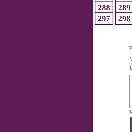
288
289
297
298
P
M
M
V