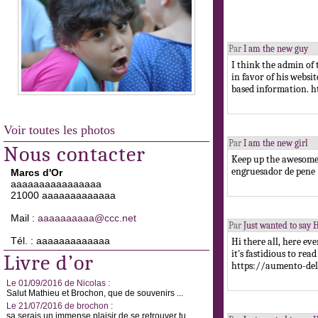
Par
I am the new guy
I think the admin of 
in favor of his websi
based information. 
Voir toutes les photos
Par
I am the new girl
Nous contacter
Keep up the awesome 
engruesador de pene
Marcs d'Or
aaaaaaaaaaaaaaaa
21000 aaaaaaaaaaaaa
Mail :
aaaaaaaaaa@ccc.net
Par
Just wanted to say H
Tél. : aaaaaaaaaaaaa
Hi there all, here ev
it's fastidious to rea
Livre d’or
https://aumento-del
Le 01/09/2016 de Nicolas :
Salut Mathieu et Brochon, que de souvenirs ...
Le 21/07/2016 de brochon :
sa serais un immense plaisir de se retrouver tu ...