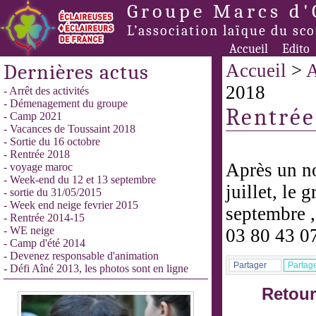
Groupe Marcs d'
L’association laïque du sc
Accueil
Edito
Dernières actus
Accueil
>
A
2018
- Arrêt des activités
- Démenagement du groupe
Rentrée
- Camp 2021
- Vacances de Toussaint 2018
- Sortie du 16 octobre
- Rentrée 2018
Après un no
- voyage maroc
- Week-end du 12 et 13 septembre
juillet, le 
- sortie du 31/05/2015
- Week end neige fevrier 2015
septembre ,
- Rentrée 2014-15
- WE neige
03 80 43 0
- Camp d'été 2014
- Devenez responsable d'animation
Partager
Partag
- Défi Aîné 2013, les photos sont en ligne
Retour