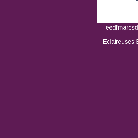
eedfmarcsdo
Eclaireuses 