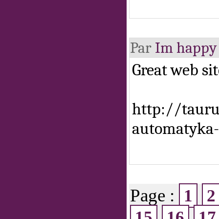
Par
Im happy 
Great web sit
http://tauru
automatyka
Page :
1
2
15
16
17