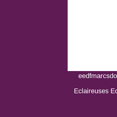
eedfmarcsdor
Eclaireuses Ec