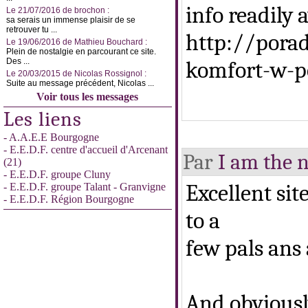
info readily 
Le 21/07/2016 de brochon :
sa serais un immense plaisir de se
retrouver tu ...
http://pora
Le 19/06/2016 de Mathieu Bouchard :
Plein de nostalgie en parcourant ce site.
Des ...
komfort-w-p
Le 20/03/2015 de Nicolas Rossignol :
Suite au message précédent, Nicolas ...
Voir tous les messages
Les liens
- A.A.E.E Bourgogne
- E.E.D.F. centre d'accueil d'Arcenant
Par
I am the 
(21)
- E.E.D.F. groupe Cluny
Excellent sit
- E.E.D.F. groupe Talant - Granvigne
- E.E.D.F. Région Bourgogne
to a
few pals ans 
And obviousl