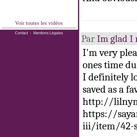
Voir toutes les vidéos
Contact
-
Mentions Légales
Par
Im glad I
I'm very plea
ones time due
I definitely l
saved as a fa
http://liln
https://saya
iii/item/42-