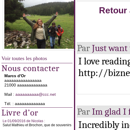
Retour 
Par
Just want 
Voir toutes les photos
I love readin
Nous contacter
http://bizn
Marcs d'Or
aaaaaaaaaaaaaaaa
21000 aaaaaaaaaaaaa
Mail :
aaaaaaaaaa@ccc.net
Tél. : aaaaaaaaaaaaa
Par
Im glad I 
Livre d’or
Le 01/09/2016 de Nicolas :
Incredibly in
Salut Mathieu et Brochon, que de souvenirs
...