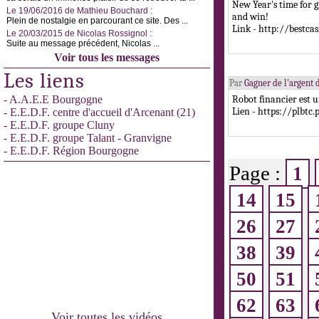
New Year's time for g
Le 19/06/2016 de Mathieu Bouchard :
and win!
Plein de nostalgie en parcourant ce site. Des ...
Link - http://bestca
Le 20/03/2015 de Nicolas Rossignol :
Suite au message précédent, Nicolas ...
Voir tous les messages
Les liens
Par
Gagner de l'argent d
- A.A.E.E Bourgogne
Robot financier est 
Lien - https://plbtc
- E.E.D.F. centre d'accueil d'Arcenant (21)
- E.E.D.F. groupe Cluny
- E.E.D.F. groupe Talant - Granvigne
- E.E.D.F. Région Bourgogne
Page :
1
14
15
26
27
38
39
50
51
62
63
Voir toutes les vidéos