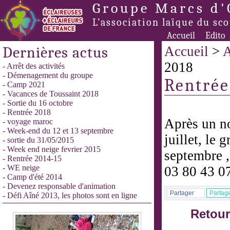
Groupe Marcs d'
L’association laïque du sc
Accueil
Edito
Dernières actus
Accueil
>
A
2018
- Arrêt des activités
- Démenagement du groupe
Rentrée
- Camp 2021
- Vacances de Toussaint 2018
- Sortie du 16 octobre
- Rentrée 2018
Après un no
- voyage maroc
- Week-end du 12 et 13 septembre
juillet, le 
- sortie du 31/05/2015
- Week end neige fevrier 2015
septembre ,
- Rentrée 2014-15
- WE neige
03 80 43 0
- Camp d'été 2014
- Devenez responsable d'animation
Partager
Partag
- Défi Aîné 2013, les photos sont en ligne
Retour