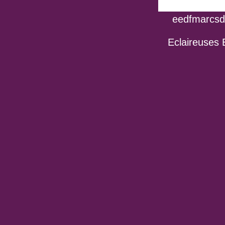
eedfmarcsdo
Eclaireuses 