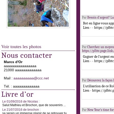
Par
Besoin d'argent? Lan
Bot en ligne vous app
Lien - - https://plbt
Voir toutes les photos
Par
Cherchez un moyen fa
https://plbtc.page.lin
Nous contacter
Gagner de l'argent en 
Lien - - https://plbt
Marcs d'Or
aaaaaaaaaaaaaaaa
21000 aaaaaaaaaaaaa
Mail :
aaaaaaaaaa@ccc.net
Par
Découvrez la façon l
L'utilisation de ce R
Tél. : aaaaaaaaaaaaa
Lien - https://plbtc
Livre d’or
Le 01/09/2016 de Nicolas :
Salut Mathieu et Brochon, que de souvenirs ...
Le 21/07/2016 de brochon :
Par
New Year's time for 
sa serais un immense plaisir de se retrouver tu ...