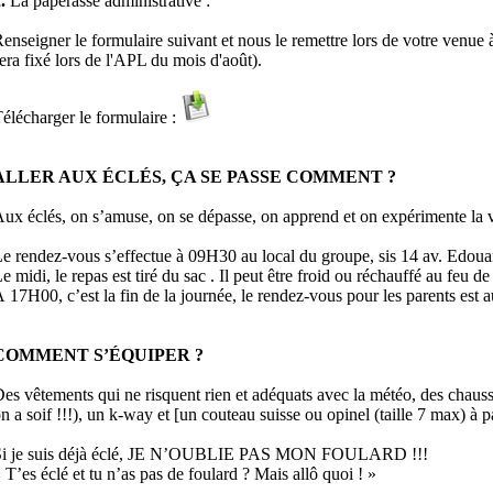
.
La paperasse administrative :
enseigner le formulaire suivant et nous le remettre lors de votre venue 
era fixé lors de l'APL du mois d'août).
élécharger le formulaire :
ALLER AUX ÉCLÉS, ÇA SE PASSE COMMENT ?
ux éclés, on s’amuse, on se dépasse, on apprend et on expérimente la vie
e rendez-vous s’effectue à 09H30 au local du groupe, sis 14 av. Edou
e midi, le repas est tiré du sac . Il peut être froid ou réchauffé au feu de
 17H00, c’est la fin de la journée, le rendez-vous pour les parents est
COMMENT S’ÉQUIPER ?
es vêtements qui ne risquent rien et adéquats avec la météo, des cha
n a soif !!!), un k-way et [un couteau suisse ou opinel (taille 7 max) à pa
Si je suis déjà éclé, JE N’OUBLIE PAS MON FOULARD !!!
 T’es éclé et tu n’as pas de foulard ? Mais allô quoi ! »