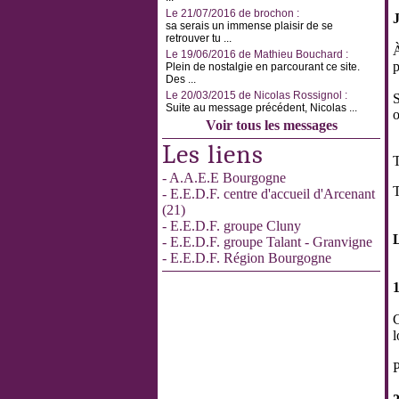
Le 21/07/2016 de brochon :
sa serais un immense plaisir de se
retrouver tu ...
À
Le 19/06/2016 de Mathieu Bouchard :
p
Plein de nostalgie en parcourant ce site.
Des ...
Le 20/03/2015 de Nicolas Rossignol :
S
Suite au message précédent, Nicolas ...
o
Voir tous les messages
Les liens
T
- A.A.E.E Bourgogne
T
- E.E.D.F. centre d'accueil d'Arcenant
(21)
- E.E.D.F. groupe Cluny
- E.E.D.F. groupe Talant - Granvigne
- E.E.D.F. Région Bourgogne
C
l
P