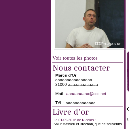
Voir toutes les photos
Nous contacter
Marcs d'Or
aaaaaaaaaaaaaaaa
21000 aaaaaaaaaaaaa
Mail :
aaaaaaaaaa@ccc.net
Tél. : aaaaaaaaaaaaa
Livre d’or
U
Le 01/09/2016 de Nicolas :
Salut Mathieu et Brochon, que de souvenirs
...