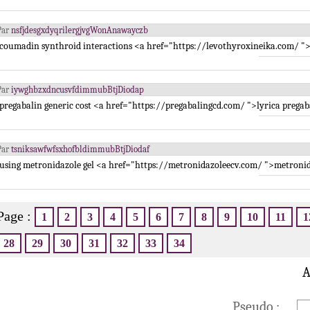
Par
nsfjdesgxdyqrilergjvgWonAnawayczb
coumadin synthroid interactions <a href="https://levothyroxineika.com/ ">n
Par
iywghbzxdncusvfdimmubBtjDiodap
pregabalin generic cost <a href="https://pregabalingcd.com/ ">lyrica pregabal
Par
tsniksawfwfsxhofbldimmubBtjDiodaf
using metronidazole gel <a href="https://metronidazoleecv.com/ ">metroni
Page :
1
2
3
4
5
6
7
8
9
10
11
1
28
29
30
31
32
33
34
A
Pseudo :