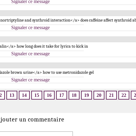
Signaler ce message
ortriptyline and synthroid interaction</a> does caffeine affect synthroid a
Signaler ce message
in</a> how long does it take for lyrica to kick in
Signaler ce message
dazole brown urine</a> how to use metronidazole gel
Signaler ce message
2
13
14
15
16
17
18
19
20
21
22
jouter un commentaire