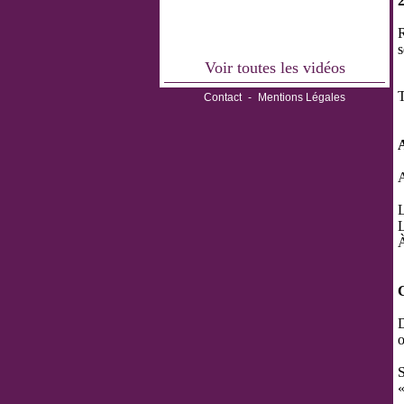
2
R
s
Voir toutes les vidéos
T
Contact
-
Mentions Légales
A
L
L
À
D
o
«