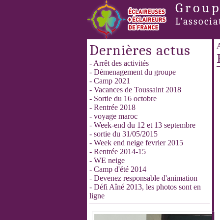
Group
L’associa
Dernières actus
A
- Arrêt des activités
- Démenagement du groupe
- Camp 2021
- Vacances de Toussaint 2018
- Sortie du 16 octobre
- Rentrée 2018
- voyage maroc
- Week-end du 12 et 13 septembre
- sortie du 31/05/2015
- Week end neige fevrier 2015
- Rentrée 2014-15
- WE neige
- Camp d'été 2014
- Devenez responsable d'animation
- Défi Aîné 2013, les photos sont en
ligne