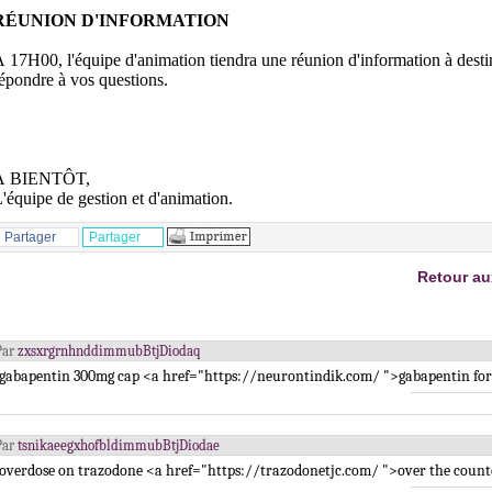
RÉUNION D'INFORMATION
 17H00, l'équipe d'animation tiendra une réunion d'information à destina
épondre à vos questions.
À BIENTÔT,
'équipe de gestion et d'animation.
Partager
Partager
Retour au
Par
zxsxrgrnhnddimmubBtjDiodaq
gabapentin 300mg cap <a href="https://neurontindik.com/ ">gabapentin for
Par
tsnikaeegxhofbldimmubBtjDiodae
overdose on trazodone <a href="https://trazodonetjc.com/ ">over the counte