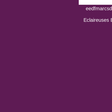
eedfmarcsdo
Eclaireuses 