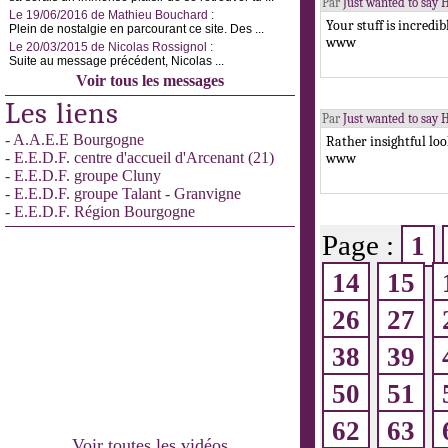
Par
Just wanted to say H
Le 19/06/2016 de Mathieu Bouchard :
Your stuff is incredi
Plein de nostalgie en parcourant ce site. Des ...
www
Le 20/03/2015 de Nicolas Rossignol :
Suite au message précédent, Nicolas ...
Voir tous les messages
Les liens
Par
Just wanted to say H
- A.A.E.E Bourgogne
Rather insightful loo
- E.E.D.F. centre d'accueil d'Arcenant (21)
www
- E.E.D.F. groupe Cluny
- E.E.D.F. groupe Talant - Granvigne
- E.E.D.F. Région Bourgogne
Page :
1
14
15
26
27
38
39
50
51
62
63
Voir toutes les vidéos