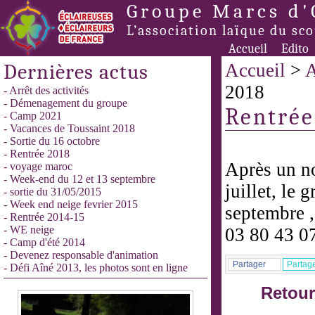
Groupe Marcs d'
L’association laïque du sc
Accueil
Edito
Dernières actus
Accueil
>
A
2018
- Arrêt des activités
- Démenagement du groupe
Rentrée
- Camp 2021
- Vacances de Toussaint 2018
- Sortie du 16 octobre
- Rentrée 2018
Après un no
- voyage maroc
- Week-end du 12 et 13 septembre
juillet, le 
- sortie du 31/05/2015
- Week end neige fevrier 2015
septembre ,
- Rentrée 2014-15
- WE neige
03 80 43 0
- Camp d'été 2014
- Devenez responsable d'animation
Partager
Partag
- Défi Aîné 2013, les photos sont en ligne
Retour