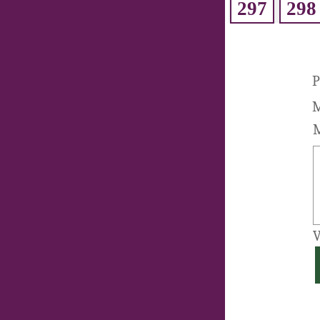
297
298
P
M
M
V