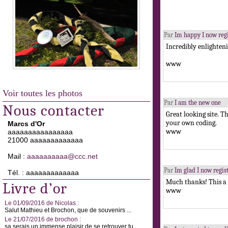
Par
Im happy I now reg
Incredibly enlighten
www
Voir toutes les photos
Par
I am the new one
Nous contacter
Great looking site. T
your own coding.
Marcs d'Or
www
aaaaaaaaaaaaaaaa
21000 aaaaaaaaaaaaa
Mail :
aaaaaaaaaa@ccc.net
Par
Im glad I now regis
Tél. : aaaaaaaaaaaaa
Much thanks! This a 
Livre d’or
www
Le 01/09/2016 de Nicolas :
Salut Mathieu et Brochon, que de souvenirs ...
Le 21/07/2016 de brochon :
sa serais un immense plaisir de se retrouver tu ...