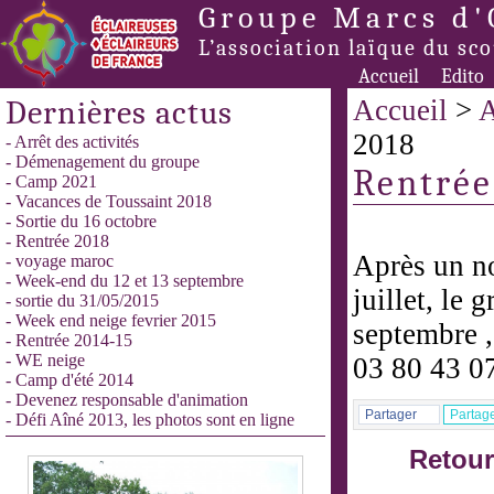
Groupe Marcs d'
L’association laïque du sc
Accueil
Edito
Dernières actus
Accueil
>
A
2018
- Arrêt des activités
- Démenagement du groupe
Rentrée
- Camp 2021
- Vacances de Toussaint 2018
- Sortie du 16 octobre
- Rentrée 2018
Après un no
- voyage maroc
- Week-end du 12 et 13 septembre
juillet, le 
- sortie du 31/05/2015
- Week end neige fevrier 2015
septembre ,
- Rentrée 2014-15
- WE neige
03 80 43 0
- Camp d'été 2014
- Devenez responsable d'animation
Partager
Partag
- Défi Aîné 2013, les photos sont en ligne
Retour