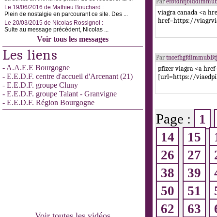
Par
efbtdhfjblddimmub
Le 19/06/2016 de Mathieu Bouchard :
viagra canada <a hre
Plein de nostalgie en parcourant ce site. Des ...
href=https://viagrvi
Le 20/03/2015 de Nicolas Rossignol :
Suite au message précédent, Nicolas ...
Voir tous les messages
Les liens
Par
tnoefhgfdimmubBt
- A.A.E.E Bourgogne
pfizer viagra <a hre
- E.E.D.F. centre d'accueil d'Arcenant (21)
[url=https://viaedpi
- E.E.D.F. groupe Cluny
- E.E.D.F. groupe Talant - Granvigne
- E.E.D.F. Région Bourgogne
Page :
1
14
15
26
27
38
39
50
51
62
63
Voir toutes les vidéos