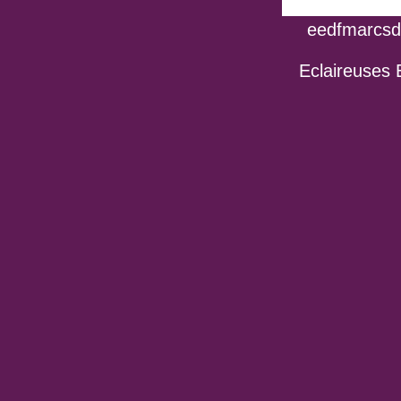
eedfmarcsdo
Eclaireuses 