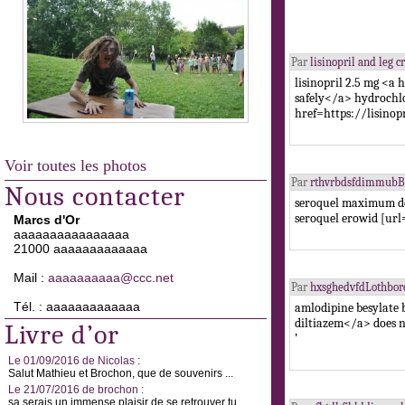
Par
lisinopril and leg
lisinopril 2.5 mg <a
safely</a> hydrochl
href=https://lisinop
Voir toutes les photos
Par
rthvrbdsfdimmubB
Nous contacter
seroquel maximum do
seroquel erowid [url
Marcs d'Or
aaaaaaaaaaaaaaaa
21000 aaaaaaaaaaaaa
Mail :
aaaaaaaaaa@ccc.net
Par
hxsghedvfdLothbor
Tél. : aaaaaaaaaaaaa
amlodipine besylate
diltiazem</a> does 
Livre d’or
’
Le 01/09/2016 de Nicolas :
Salut Mathieu et Brochon, que de souvenirs ...
Le 21/07/2016 de brochon :
sa serais un immense plaisir de se retrouver tu ...