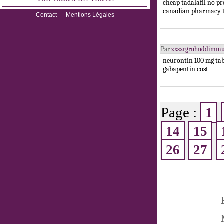
cheap tadalafil no pr
canadian pharmacy t
Contact
-
Mentions Légales
Par
zxsxrgrnhnddimm
neurontin 100 mg ta
gabapentin cost
Page :
1
14
15
26
27