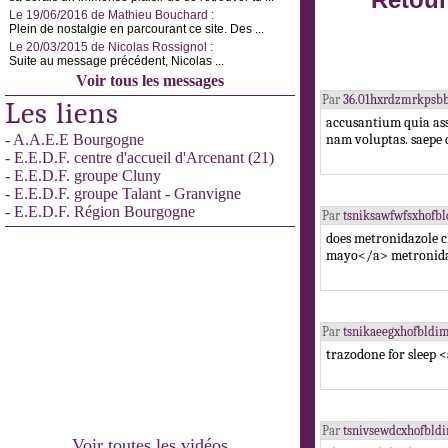
Retour
Le 19/06/2016 de Mathieu Bouchard :
Plein de nostalgie en parcourant ce site. Des ...
Le 20/03/2015 de Nicolas Rossignol :
Suite au message précédent, Nicolas ...
Voir tous les messages
Par
36.01hxrdzmrkpsb
Les liens
accusantium quia ass
- A.A.E.E Bourgogne
nam voluptas. saepe
- E.E.D.F. centre d'accueil d'Arcenant (21)
- E.E.D.F. groupe Cluny
- E.E.D.F. groupe Talant - Granvigne
- E.E.D.F. Région Bourgogne
Par
tsniksawfwfsxhofb
does metronidazole 
mayo</a> metronida
Par
tsnikaeegxhofbldi
trazodone for sleep
Par
tsnivsewdcxhofbld
Voir toutes les vidéos