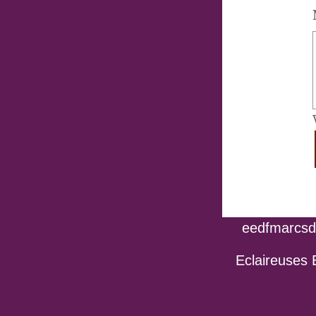
eedfmarcsdo
Eclaireuses 