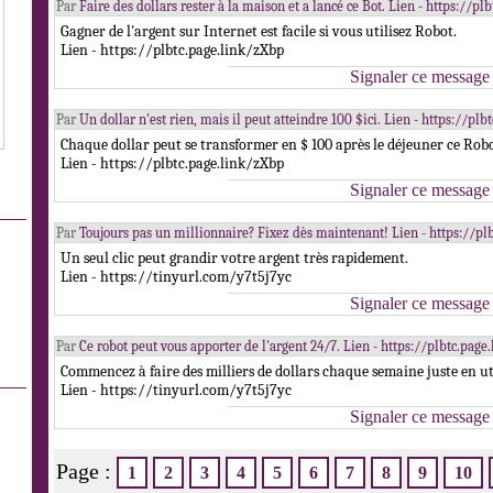
Par
Faire des dollars rester à la maison et a lancé ce Bot. Lien - https://p
Gagner de l'argent sur Internet est facile si vous utilisez Robot.
Lien - https://plbtc.page.link/zXbp
Signaler ce message
Par
Un dollar n'est rien, mais il peut atteindre 100 $ici. Lien - https://pl
Chaque dollar peut se transformer en $ 100 après le déjeuner ce Robo
Lien - https://plbtc.page.link/zXbp
Signaler ce message
Par
Toujours pas un millionnaire? Fixez dès maintenant! Lien - https://pl
Un seul clic peut grandir votre argent très rapidement.
Lien - https://tinyurl.com/y7t5j7yc
Signaler ce message
Par
Ce robot peut vous apporter de l'argent 24/7. Lien - https://plbtc.pag
Commencez à faire des milliers de dollars chaque semaine juste en uti
Lien - https://tinyurl.com/y7t5j7yc
Signaler ce message
Page :
1
2
3
4
5
6
7
8
9
10
.