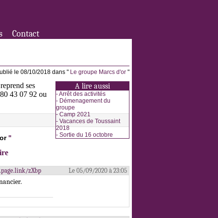
s
Contact
ublié le 08/10/2018 dans "
Le groupe Marcs d'or
"
 reprend ses
A lire aussi
3 80 43 07 92 ou
-
Arrêt des activités
-
Démenagement du
groupe
-
Camp 2021
-
Vacances de Toussaint
2018
-
Sortie du 16 octobre
or
"
ire
c.page.link/zXbp
Le 05/09/2020 à 23:05
inancier.