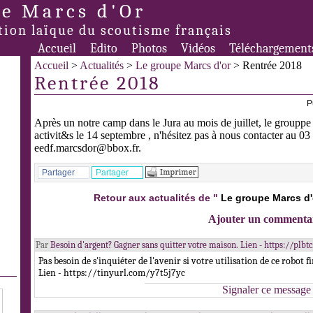
e Marcs d'Or
tion laïque du scoutisme français
Accueil
Edito
Photos
Vidéos
Téléchargement
Accueil
>
Actualités
>
Le groupe Marcs d'or
> Rentrée 2018
Rentrée 2018
P
Après un notre camp dans le Jura au mois de juillet, le grouppe
activit&s le 14 septembre , n'hésitez pas à nous contacter au 0
eedf.marcsdor@bbox.fr.
Partager
Partager
Retour aux actualités de "
Le groupe Marcs d'
Ajouter un commenta
Par
Besoin d'argent? Gagner sans quitter votre maison. Lien - https://plbt
Pas besoin de s'inquiéter de l'avenir si votre utilisation de ce robot f
Lien - https://tinyurl.com/y7t5j7yc
Signaler ce message