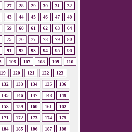
27
28
29
30
31
32
43
44
45
46
47
48
59
60
61
62
63
64
75
76
77
78
79
80
91
92
93
94
95
96
5
106
107
108
109
110
119
120
121
122
123
132
133
134
135
136
145
146
147
148
149
158
159
160
161
162
171
172
173
174
175
184
185
186
187
188