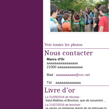
Voir toutes les photos
Nous contacter
Marcs d'Or
aaaaaaaaaaaaaaaa
21000 aaaaaaaaaaaaa
Mail :
aaaaaaaaaa@ccc.net
Tél. : aaaaaaaaaaaaa
Livre d’or
Le 01/09/2016 de Nicolas :
Salut Mathieu et Brochon, que de souvenirs ...
Le 21/07/2016 de brochon :
sa serais un immense plaisir de se retrouver tu ..