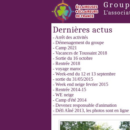
Group
L’associa
Dernières actus
- Arrêt des activités
- Démenagement du groupe
- Camp 2021
- Vacances de Toussaint 2018
- Sortie du 16 octobre
- Rentrée 2018
- voyage maroc
- Week-end du 12 et 13 septembre
- sortie du 31/05/2015
- Week end neige fevrier 2015
- Rentrée 2014-15
- WE neige
- Camp d'été 2014
- Devenez responsable d'animation
- Défi Aîné 2013, les photos sont en ligne