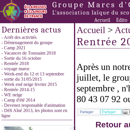
Groupe Marcs d'
L’association laïque du sc
Accueil
Edito
Dernières actus
Accueil
>
Actu
- Arrêt des activités
Rentrée 2
- Démenagement du groupe
- Camp 2021
- Vacances de Toussaint 2018
- Sortie du 16 octobre
- Rentrée 2018
Après un notr
- voyage maroc
- Week-end du 12 et 13 septembre
juillet, le gro
- sortie du 31/05/2015
- Week end neige fevrier 2015
septembre , n'
- Rentrée 2014-15
- WE neige
80 43 07 92 o
- Camp d'été 2014
- Devenez responsable d'animation
- Défi Aîné 2013, les photos sont en
Partager
Partager
ligne
Retour a