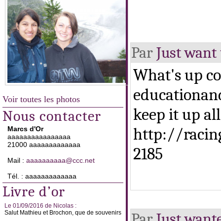
Par
Just want 
What's up co
educationand
Voir toutes les photos
keep it up all
Nous contacter
http://racin
Marcs d'Or
aaaaaaaaaaaaaaaa
21000 aaaaaaaaaaaaa
2185
Mail :
aaaaaaaaaa@ccc.net
Tél. : aaaaaaaaaaaaa
Livre d’or
Le 01/09/2016 de Nicolas :
Salut Mathieu et Brochon, que de souvenirs
Par
Just wante
...