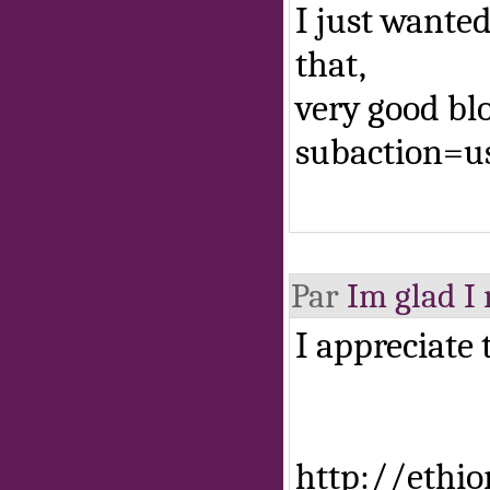
I just wanted
that,
very good bl
subaction=u
Par
Im glad I
I appreciate 
http://ethi