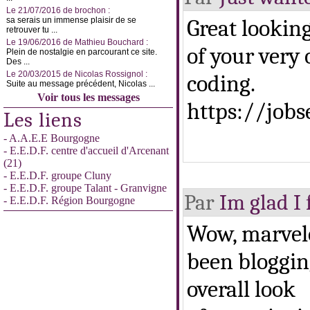
Le 21/07/2016 de brochon :
Great looking
sa serais un immense plaisir de se
retrouver tu ...
Le 19/06/2016 de Mathieu Bouchard :
of your very
Plein de nostalgie en parcourant ce site.
Des ...
Le 20/03/2015 de Nicolas Rossignol :
coding.
Suite au message précédent, Nicolas ...
Voir tous les messages
https://job
Les liens
- A.A.E.E Bourgogne
- E.E.D.F. centre d'accueil d'Arcenant
(21)
- E.E.D.F. groupe Cluny
- E.E.D.F. groupe Talant - Granvigne
Par
Im glad I 
- E.E.D.F. Région Bourgogne
Wow, marvelo
been bloggin
overall look