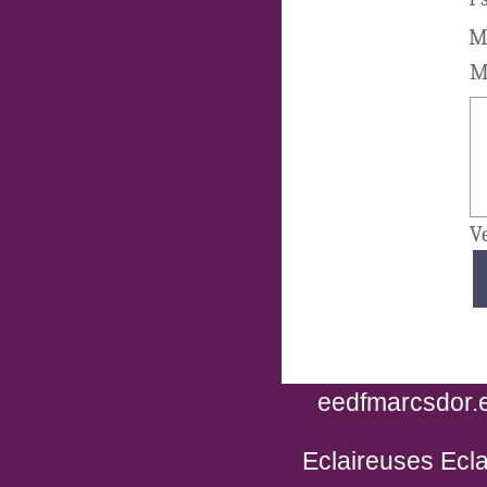
Ma
M
Ve
eedfmarcsdor.e
Eclaireuses Ecla