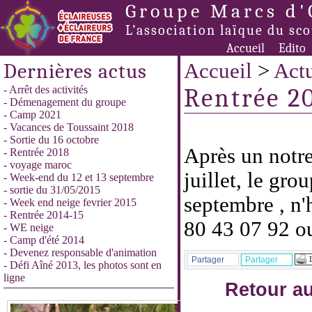
Groupe Marcs d'
L’association laïque du sc
Accueil
Edito
Dernières actus
Accueil
>
Actu
- Arrêt des activités
Rentrée 2
- Démenagement du groupe
- Camp 2021
- Vacances de Toussaint 2018
- Sortie du 16 octobre
Après un notre
- Rentrée 2018
- voyage maroc
juillet, le gro
- Week-end du 12 et 13 septembre
- sortie du 31/05/2015
septembre , n'
- Week end neige fevrier 2015
- Rentrée 2014-15
80 43 07 92 o
- WE neige
- Camp d'été 2014
- Devenez responsable d'animation
Partager
Partager
- Défi Aîné 2013, les photos sont en
ligne
Retour au