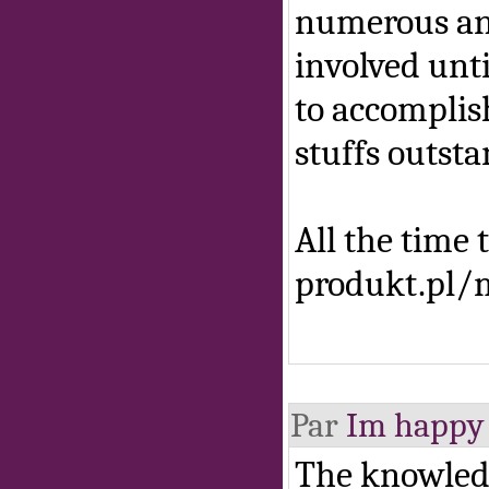
numerous ang
involved unti
to accomplis
stuffs outsta
All the time 
produkt.pl/
Par
Im happy I
The knowledg