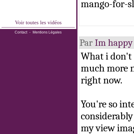
mango-for-s
Voir toutes les vidéos
Contact
-
Mentions Légales
Par
Im happy 
What i don't 
much more ne
right now.
You're so int
considerably 
my view ima