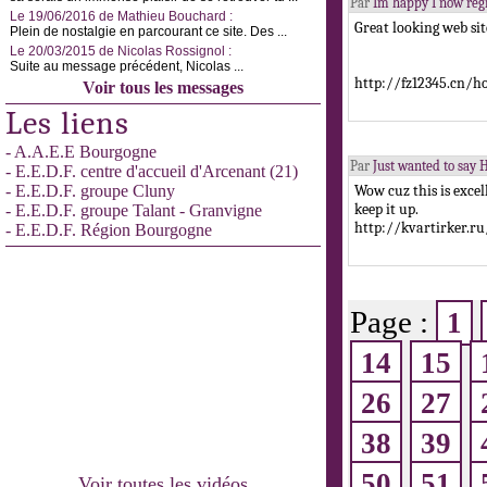
Par
Im happy I now reg
Le 19/06/2016 de Mathieu Bouchard :
Great looking web sit
Plein de nostalgie en parcourant ce site. Des ...
Le 20/03/2015 de Nicolas Rossignol :
Suite au message précédent, Nicolas ...
http://fz12345.cn/
Voir tous les messages
Les liens
- A.A.E.E Bourgogne
Par
Just wanted to say H
- E.E.D.F. centre d'accueil d'Arcenant (21)
- E.E.D.F. groupe Cluny
Wow cuz this is exce
keep it up.
- E.E.D.F. groupe Talant - Granvigne
http://kvartirker.r
- E.E.D.F. Région Bourgogne
Page :
1
14
15
26
27
38
39
50
51
Voir toutes les vidéos