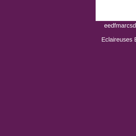
eedfmarcsdo
Eclaireuses 