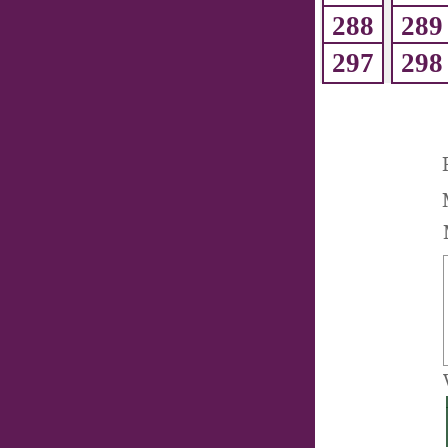
288
289
297
298