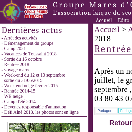
Groupe Marcs d'
L’association laïque du sc
Accueil
Edito
Dernières actus
Accueil
>
A
2018
- Arrêt des activités
- Démenagement du groupe
Rentrée
- Camp 2021
- Vacances de Toussaint 2018
- Sortie du 16 octobre
- Rentrée 2018
Après un no
- voyage maroc
- Week-end du 12 et 13 septembre
juillet, le 
- sortie du 31/05/2015
- Week end neige fevrier 2015
septembre ,
- Rentrée 2014-15
- WE neige
03 80 43 0
- Camp d'été 2014
- Devenez responsable d'animation
Partager
Partag
- Défi Aîné 2013, les photos sont en ligne
Retour