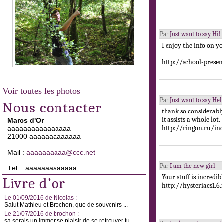
Par
Just want to say Hi!
I enjoy the info on y
http://school-prese
Voir toutes les photos
Par
Just want to say Hel
Nous contacter
thank so considerably
it assists a whole lot.
Marcs d'Or
http://ringon.ru/in
aaaaaaaaaaaaaaaa
21000 aaaaaaaaaaaaa
Mail :
aaaaaaaaaa@ccc.net
Par
I am the new girl
Tél. : aaaaaaaaaaaaa
Your stuff is incredib
Livre d’or
http://hysteriacs1.
Le 01/09/2016 de Nicolas :
Salut Mathieu et Brochon, que de souvenirs ...
Le 21/07/2016 de brochon :
sa serais un immense plaisir de se retrouver tu ...