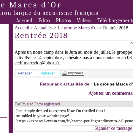
e Marcs d'Or
tion laïque du scoutisme français
Accueil
Edito
Photos
Vidéos
Téléchargement
Accueil
>
Actualités
>
Le groupe Marcs d'or
> Rentrée 2018
Rentrée 2018
P
Après un notre camp dans le Jura au mois de juillet, le grouppe
activit&s le 14 septembre , n'hésitez pas à nous contacter au 0
eedf.marcsdor@bbox.fr.
Partager
Partager
Retour aux actualités de "
Le groupe Marcs d'
Ajouter un commenta
Par
Im glad I now registered
Just simply desired to express Now i'm thrilled that i
stumbled in your website page!
https://expansil-cream.com/it/crema-per-ingrandimento-del-pene
Signaler ce message