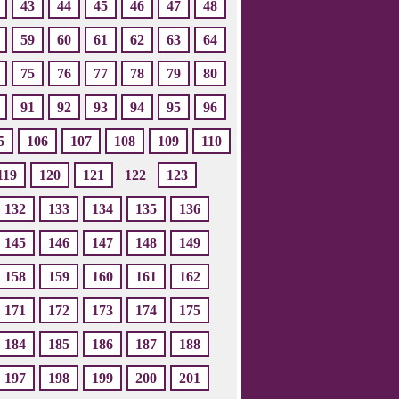
43
44
45
46
47
48
59
60
61
62
63
64
75
76
77
78
79
80
91
92
93
94
95
96
5
106
107
108
109
110
119
120
121
122
123
132
133
134
135
136
145
146
147
148
149
158
159
160
161
162
171
172
173
174
175
184
185
186
187
188
197
198
199
200
201