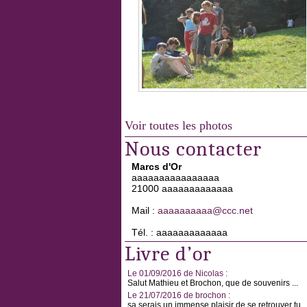
Voir toutes les photos
Nous contacter
Marcs d'Or
aaaaaaaaaaaaaaaa
21000 aaaaaaaaaaaaa
Mail :
aaaaaaaaaa@ccc.net
Tél. : aaaaaaaaaaaaa
Livre d’or
Le 01/09/2016 de Nicolas :
Salut Mathieu et Brochon, que de souvenirs ...
Le 21/07/2016 de brochon :
sa serais un immense plaisir de se retrouver tu ..