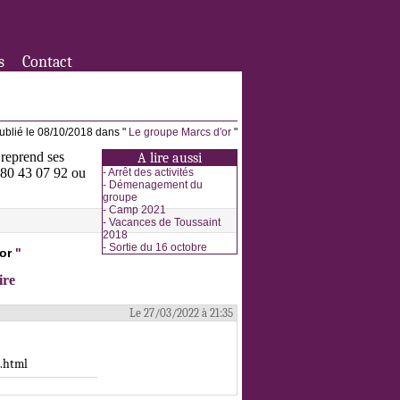
s
Contact
ublié le 08/10/2018 dans "
Le groupe Marcs d'or
"
 reprend ses
A lire aussi
3 80 43 07 92 ou
-
Arrêt des activités
-
Démenagement du
groupe
-
Camp 2021
-
Vacances de Toussaint
2018
-
Sortie du 16 octobre
or
"
ire
Le 27/03/2022 à 21:35
.html