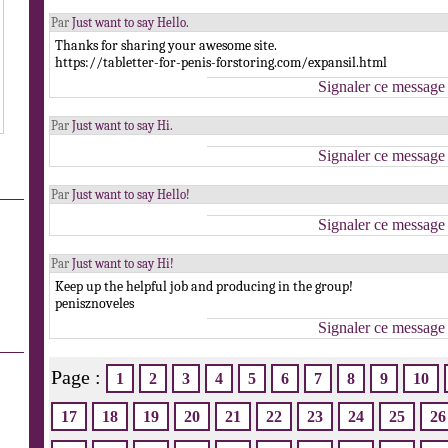
Par
Just want to say Hello.
Thanks for sharing your awesome site.
https://tabletter-for-penis-forstoring.com/expansil.html
Signaler ce message
Par
Just want to say Hi.
Signaler ce message
Par
Just want to say Hello!
Signaler ce message
Par
Just want to say Hi!
Keep up the helpful job and producing in the group!
penisznoveles
Signaler ce message
Page :
1
2
3
4
5
6
7
8
9
10
17
18
19
20
21
22
23
24
25
26
.