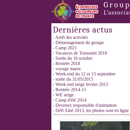
Group
L’associa
Dernières actus
- Arrêt des activités
- Démenagement du groupe
- Camp 2021
- Vacances de Toussaint 2018
- Sortie du 16 octobre
- Rentrée 2018
- voyage maroc
- Week-end du 12 et 13 septembre
- sortie du 31/05/2015
- Week end neige fevrier 2015
- Rentrée 2014-15
- WE neige
- Camp d'été 2014
- Devenez responsable d'animation
- Défi Aîné 2013, les photos sont en ligne