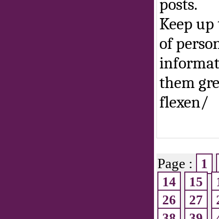
posts.
Keep up 
of person
informat
them gre
flexen/
Page :
1
14
15
26
27
38
39