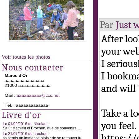
Par
Just 
After loo
your web 
Voir toutes les photos
I serious
Nous contacter
I bookma
Marcs d'Or
aaaaaaaaaaaaaaaa
and will
21000 aaaaaaaaaaaaa
Mail :
aaaaaaaaaa@ccc.net
Tél. : aaaaaaaaaaaaa
Take a l
Livre d’or
you feel.
Le 01/09/2016 de Nicolas :
Salut Mathieu et Brochon, que de souvenirs ...
Le 21/07/2016 de brochon :
https://
sa serais un immense plaisir de se retrouver tu ...