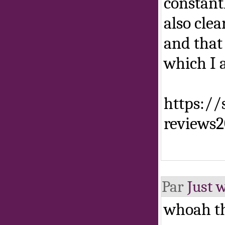
constant
also clea
and that
which I 
https://
reviews2
Par
Just 
whoah thi