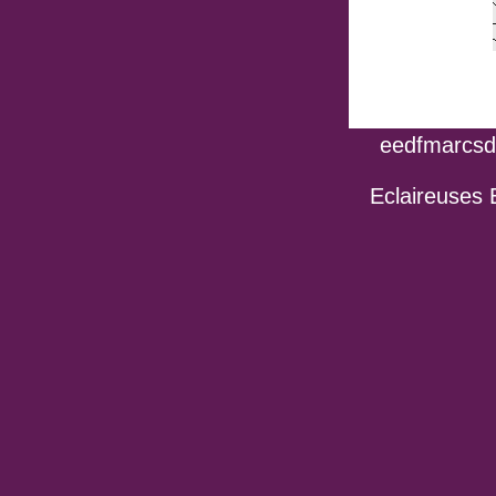
eedfmarcsdo
Eclaireuses 