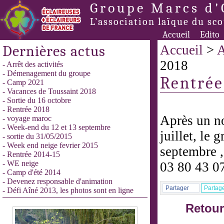
Groupe Marcs d'
L’association laïque du sc
Accueil
Edito
Dernières actus
Accueil
>
A
2018
- Arrêt des activités
- Démenagement du groupe
Rentrée
- Camp 2021
- Vacances de Toussaint 2018
- Sortie du 16 octobre
- Rentrée 2018
Après un no
- voyage maroc
- Week-end du 12 et 13 septembre
juillet, le 
- sortie du 31/05/2015
- Week end neige fevrier 2015
septembre ,
- Rentrée 2014-15
- WE neige
03 80 43 0
- Camp d'été 2014
- Devenez responsable d'animation
Partager
Partag
- Défi Aîné 2013, les photos sont en ligne
Retour