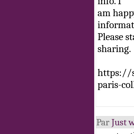
info. I
am happy
informat
Please st
sharing.
https://
paris-co
Par
Just w