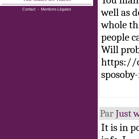
You mana
well as d
Contact
-
Mentions Légales
whole th
people ca
Will pro
https:/
sposoby
Par
Just w
It is in 