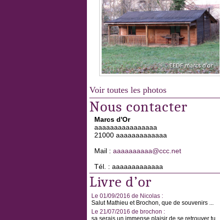
Voir toutes les photos
Nous contacter
Marcs d'Or
aaaaaaaaaaaaaaaa
21000 aaaaaaaaaaaaa
Mail :
aaaaaaaaaa@ccc.net
Tél. : aaaaaaaaaaaaa
Livre d’or
Le 01/09/2016 de Nicolas :
Salut Mathieu et Brochon, que de souvenirs ...
Le 21/07/2016 de brochon :
sa serais un immense plaisir de se retrouver tu ..