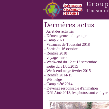
Group
L’associa
Dernières actus
- Arrêt des activités
- Démenagement du groupe
- Camp 2021
- Vacances de Toussaint 2018
- Sortie du 16 octobre
- Rentrée 2018
- voyage maroc
- Week-end du 12 et 13 septembre
- sortie du 31/05/2015
- Week end neige fevrier 2015
- Rentrée 2014-15
- WE neige
- Camp d'été 2014
- Devenez responsable d'animation
- Défi Aîné 2013, les photos sont en ligne