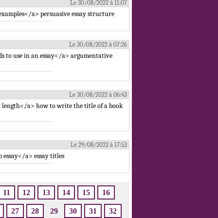
Le 30/08/2022 à 11:07
 examples</a> persuasive essay structure
Le 30/08/2022 à 07:26
ds to use in an essay</a> argumentative
Le 30/08/2022 à 06:43
length</a> how to write the title of a book
Le 29/08/2022 à 17:53
 essay</a> essay titles
11
12
13
14
15
16
27
28
29
30
31
32