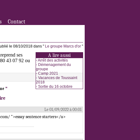
s
Contact
ublié le 08/10/2018 dans "
Le groupe Marcs d'or
"
 reprend ses
A lire aussi
3 80 43 07 92 ou
-
Arrêt des activités
-
Démenagement du
groupe
-
Camp 2021
-
Vacances de Toussaint
2018
-
Sortie du 16 octobre
or
"
ire
Le 01/09/2022 à 00:01
.com/ ">essay sentence starters</a>