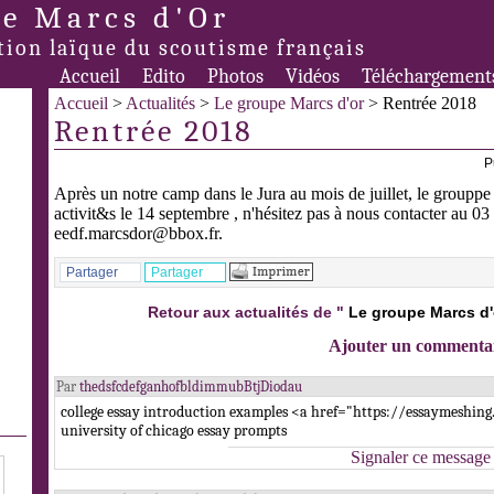
e Marcs d'Or
tion laïque du scoutisme français
Accueil
Edito
Photos
Vidéos
Téléchargement
Accueil
>
Actualités
>
Le groupe Marcs d'or
> Rentrée 2018
Rentrée 2018
P
Après un notre camp dans le Jura au mois de juillet, le grouppe
activit&s le 14 septembre , n'hésitez pas à nous contacter au 0
eedf.marcsdor@bbox.fr.
Partager
Partager
Retour aux actualités de "
Le groupe Marcs d'
Ajouter un commenta
Par
thedsfcdefganhofbldimmubBtjDiodau
college essay introduction examples <a href="https://essaymeshing
university of chicago essay prompts
Signaler ce message