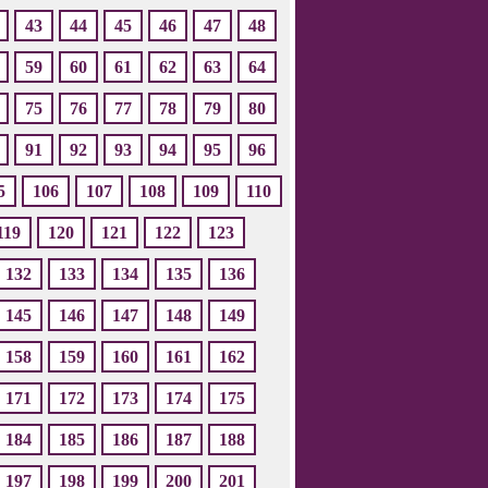
43
44
45
46
47
48
59
60
61
62
63
64
75
76
77
78
79
80
91
92
93
94
95
96
5
106
107
108
109
110
119
120
121
122
123
132
133
134
135
136
145
146
147
148
149
158
159
160
161
162
171
172
173
174
175
184
185
186
187
188
197
198
199
200
201