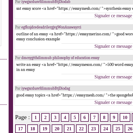
Par
iywgxcdusvfdimmubBtjDiodab
sat essay score <a href="https://essaymesh.com/ ">synthesis essay
Signaler ce message
Par
egfknjdcedeadrilergjvgWonAnawayrci
outline of an essay <a href="https://essaymerino.com/ ">good wor
essay conclusion example
Signaler ce message
Par
dmcsygtthdimmub philosophy of education essay
write an essay <a href="https://essaymeson.com/ ">500 word essay 
in an essay
Signaler ce message
Par
iywgxcdusvfdimmubBtjDiodag
good essay topics <a href="https://essaymesh.com/ ">the spongebob
Signaler ce message
Page :
1
2
3
4
5
6
7
8
9
10
17
18
19
20
21
22
23
24
25
26
.