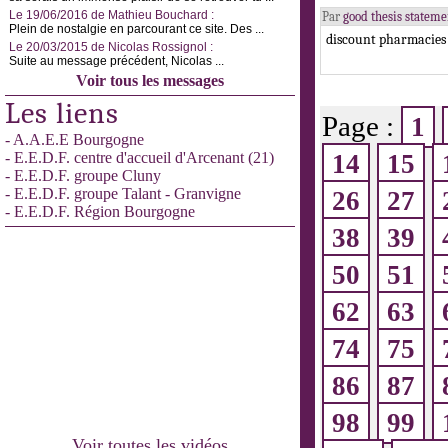
Le 19/06/2016 de Mathieu Bouchard :
Par
good thesis statem
Plein de nostalgie en parcourant ce site. Des ...
discount pharmacies
Le 20/03/2015 de Nicolas Rossignol :
Suite au message précédent, Nicolas ...
Voir tous les messages
Les liens
Page :
1
- A.A.E.E Bourgogne
- E.E.D.F. centre d'accueil d'Arcenant (21)
14
15
- E.E.D.F. groupe Cluny
- E.E.D.F. groupe Talant - Granvigne
26
27
- E.E.D.F. Région Bourgogne
38
39
50
51
62
63
74
75
86
87
98
99
Voir toutes les vidéos