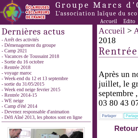
Groupe Marcs d'
L’association laïque du sc
Accueil
Edito
Dernières actus
Accueil
>
A
2018
- Arrêt des activités
- Démenagement du groupe
Rentrée
- Camp 2021
- Vacances de Toussaint 2018
- Sortie du 16 octobre
- Rentrée 2018
Après un no
- voyage maroc
- Week-end du 12 et 13 septembre
juillet, le 
- sortie du 31/05/2015
- Week end neige fevrier 2015
septembre ,
- Rentrée 2014-15
- WE neige
03 80 43 0
- Camp d'été 2014
- Devenez responsable d'animation
Partager
Partag
- Défi Aîné 2013, les photos sont en ligne
Retour