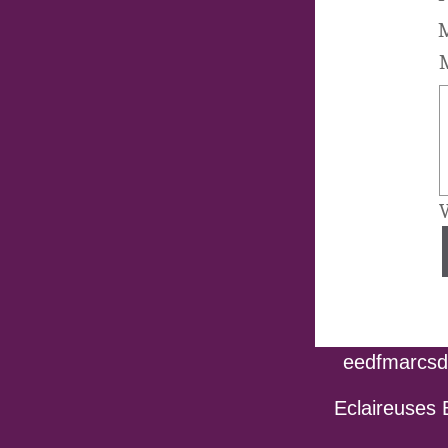
M
M
V
eedfmarcsdo
Eclaireuses 