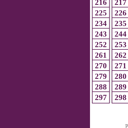
216
217
225
226
234
235
243
244
252
253
261
262
270
271
279
280
288
289
297
298
P