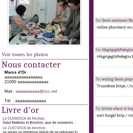
Par
thesis assistance 
online pharmacy no 
Par
t4hgrtgsgthf4sfegtr
Voir toutes les photos
t4hgrtgsgthf4sfegtrs
Nous contacter
Marcs d'Or
aaaaaaaaaaaaaaaa
Par
writing thesis pro
21000 aaaaaaaaaaaaa
Trazodone https://c
Mail :
aaaaaaaaaa@ccc.net
Tél. : aaaaaaaaaaaaa
Livre d’or
Par
levitra where to b
anti fungal http://o
Le 01/09/2016 de Nicolas :
Salut Mathieu et Brochon, que de souvenirs ...
Le 21/07/2016 de brochon :
sa serais un immense plaisir de se retrouver tu ...