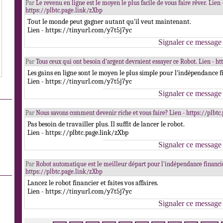
Par
Le revenu en ligne est le moyen le plus facile de vous faire rêver. Lien 
https://plbtc.page.link/zXbp
Tout le monde peut gagner autant qu'il veut maintenant.
Lien - https://tinyurl.com/y7t5j7yc
Signaler ce message
Par
Tous ceux qui ont besoin d'argent devraient essayer ce Robot. Lien - h
Les gains en ligne sont le moyen le plus simple pour l'indépendance f
Lien - https://tinyurl.com/y7t5j7yc
Signaler ce message
Par
Nous savons comment devenir riche et vous faire? Lien - https://plbtc
Pas besoin de travailler plus. Il suffit de lancer le robot.
Lien - https://plbtc.page.link/zXbp
Signaler ce message
Par
Robot automatique est le meilleur départ pour l'indépendance financiè
https://plbtc.page.link/zXbp
Lancez le robot financier et faites vos affaires.
Lien - https://tinyurl.com/y7t5j7yc
Signaler ce message
.