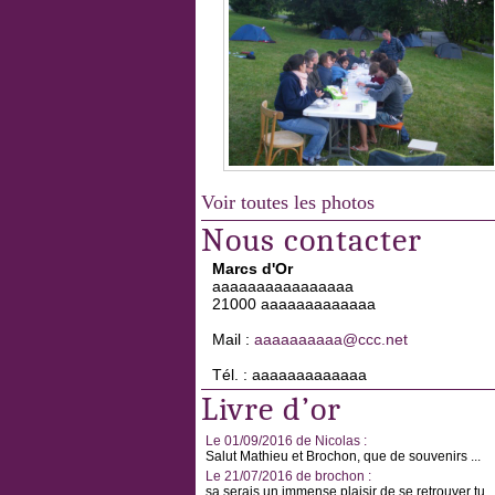
Voir toutes les photos
Nous contacter
Marcs d'Or
aaaaaaaaaaaaaaaa
21000 aaaaaaaaaaaaa
Mail :
aaaaaaaaaa@ccc.net
Tél. : aaaaaaaaaaaaa
Livre d’or
Le 01/09/2016 de Nicolas :
Salut Mathieu et Brochon, que de souvenirs ...
Le 21/07/2016 de brochon :
sa serais un immense plaisir de se retrouver tu ..