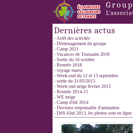
Group
L’associa
Dernières actus
- Arrêt des activités
- Démenagement du groupe
- Camp 2021
- Vacances de Toussaint 2018
- Sortie du 16 octobre
- Rentrée 2018
- voyage maroc
- Week-end du 12 et 13 septembre
- sortie du 31/05/2015
- Week end neige fevrier 2015
- Rentrée 2014-15
- WE neige
- Camp d'été 2014
- Devenez responsable d'animation
- Défi Aîné 2013, les photos sont en ligne