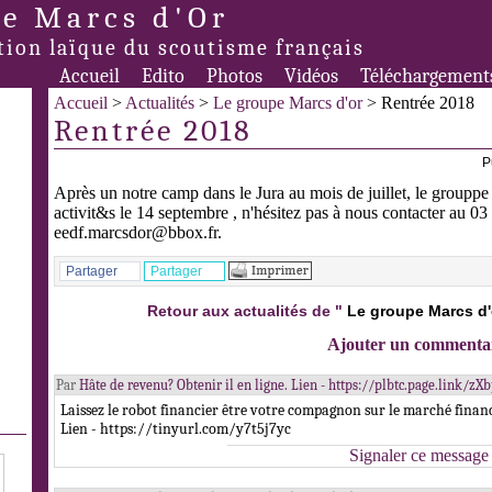
e Marcs d'Or
tion laïque du scoutisme français
Accueil
Edito
Photos
Vidéos
Téléchargement
Accueil
>
Actualités
>
Le groupe Marcs d'or
> Rentrée 2018
Rentrée 2018
P
Après un notre camp dans le Jura au mois de juillet, le grouppe
activit&s le 14 septembre , n'hésitez pas à nous contacter au 0
eedf.marcsdor@bbox.fr.
Partager
Partager
Retour aux actualités de "
Le groupe Marcs d'
Ajouter un commenta
Par
Hâte de revenu? Obtenir il en ligne. Lien - https://plbtc.page.link/zX
Laissez le robot financier être votre compagnon sur le marché financ
Lien - https://tinyurl.com/y7t5j7yc
Signaler ce message