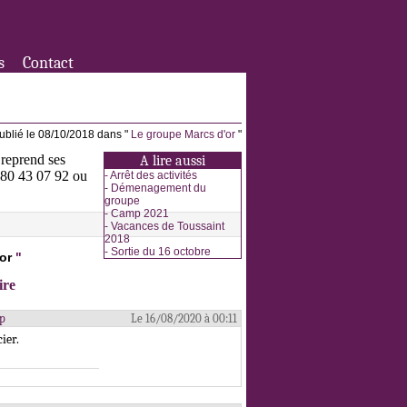
s
Contact
ublié le 08/10/2018 dans "
Le groupe Marcs d'or
"
 reprend ses
A lire aussi
3 80 43 07 92 ou
-
Arrêt des activités
-
Démenagement du
groupe
-
Camp 2021
-
Vacances de Toussaint
2018
-
Sortie du 16 octobre
or
"
ire
bp
Le 16/08/2020 à 00:11
ier.