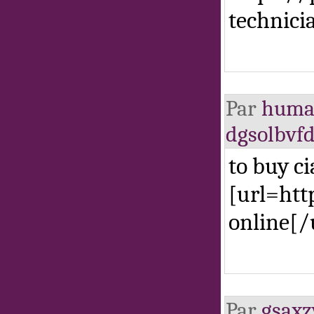
technici
Par
huma
dgsolbvf
to buy ci
[url=http
online[/u
Par
gsax