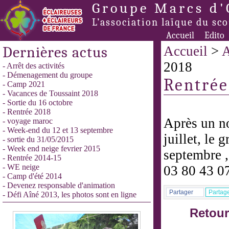
Groupe Marcs d'
L’association laïque du sc
Accueil
Edito
Dernières actus
Accueil
>
A
2018
- Arrêt des activités
- Démenagement du groupe
Rentrée
- Camp 2021
- Vacances de Toussaint 2018
- Sortie du 16 octobre
- Rentrée 2018
Après un no
- voyage maroc
- Week-end du 12 et 13 septembre
juillet, le 
- sortie du 31/05/2015
- Week end neige fevrier 2015
septembre ,
- Rentrée 2014-15
- WE neige
03 80 43 0
- Camp d'été 2014
- Devenez responsable d'animation
Partager
Partag
- Défi Aîné 2013, les photos sont en ligne
Retour