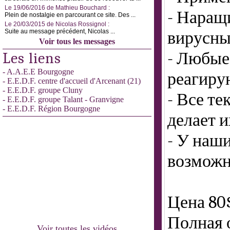
Le 19/06/2016 de Mathieu Bouchard :
- Наращ
Plein de nostalgie en parcourant ce site. Des ...
Le 20/03/2015 de Nicolas Rossignol :
Suite au message précédent, Nicolas ...
вирусны
Voir tous les messages
- Любые
Les liens
- A.A.E.E Bourgogne
реагиру
- E.E.D.F. centre d'accueil d'Arcenant (21)
- E.E.D.F. groupe Cluny
- Все те
- E.E.D.F. groupe Talant - Granvigne
- E.E.D.F. Région Bourgogne
делает 
- У наш
возможн
Цена 80
Полная 
Voir toutes les vidéos