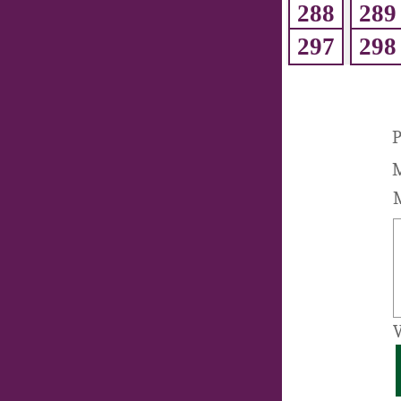
288
289
297
298
P
M
M
V