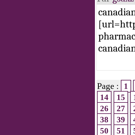
canadian
[url=htt
pharmacy
canadia
Page :
1
14
15
26
27
38
39
50
51