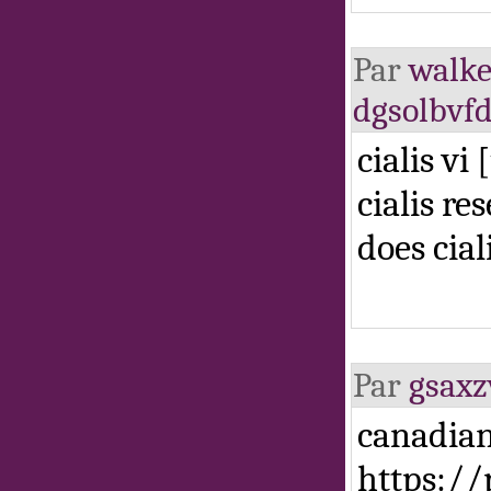
Par
walk
dgsolbvf
cialis vi
cialis r
does cia
Par
gsaxz
canadian
https:/