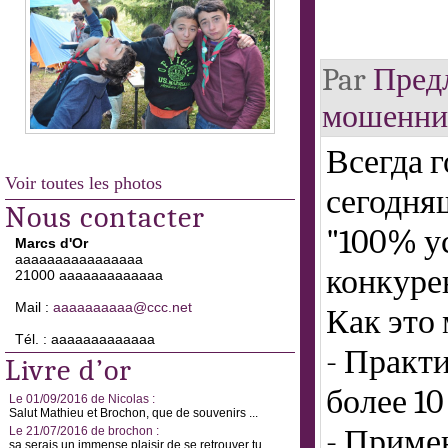
Par
Предл
мошенни
Всегда 
Voir toutes les photos
сегодня
Nous contacter
"100% у
Marcs d'Or
aaaaaaaaaaaaaaaa
конкуре
21000 aaaaaaaaaaaaa
Mail :
aaaaaaaaaa@ccc.net
Как это
Tél. : aaaaaaaaaaaaa
- Практ
Livre d’or
более 10
Le 01/09/2016 de Nicolas :
Salut Mathieu et Brochon, que de souvenirs ...
- Приме
Le 21/07/2016 de brochon :
sa serais un immense plaisir de se retrouver tu ...