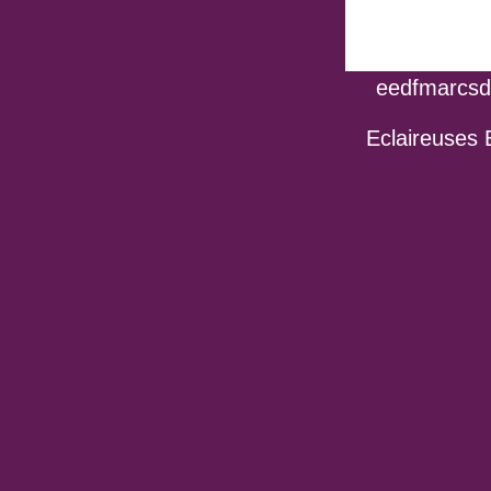
eedfmarcsdo
Eclaireuses 