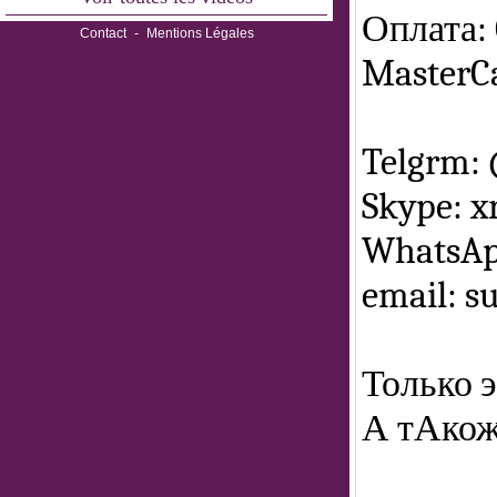
Оплата: 
Contact
-
Mentions Légales
MasterCa
Telgrm:
Skype: x
WhatsAp
email: 
Только э
А тАкож