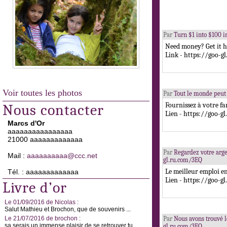
Par
Turn $1 into $100 i
Need money? Get it h
Link - https://goo-g
Voir toutes les photos
Par
Tout le monde peut 
Fournissez à votre fa
Nous contacter
Lien - https://goo-g
Marcs d'Or
aaaaaaaaaaaaaaaa
21000 aaaaaaaaaaaaa
Par
Regardez votre arge
Mail :
aaaaaaaaaa@ccc.net
gl.ru.com/3EQ
Le meilleur emploi en 
Tél. : aaaaaaaaaaaaa
Lien - https://goo-g
Livre d’or
Le 01/09/2016 de Nicolas :
Salut Mathieu et Brochon, que de souvenirs ...
Le 21/07/2016 de brochon :
Par
Nous avons trouvé le
sa serais un immense plaisir de se retrouver tu ...
gl.ru.com/3EQ