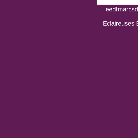
eedfmarcsdo
Eclaireuses 