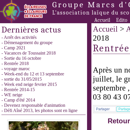
Groupe Marcs d'
L’association laïque du sc
Accueil
Edito
Dernières actus
Accueil
>
A
2018
- Arrêt des activités
- Démenagement du groupe
Rentrée
- Camp 2021
- Vacances de Toussaint 2018
- Sortie du 16 octobre
- Rentrée 2018
Après un no
- voyage maroc
- Week-end du 12 et 13 septembre
juillet, le 
- sortie du 31/05/2015
- Week end neige fevrier 2015
septembre ,
- Rentrée 2014-15
- WE neige
03 80 43 0
- Camp d'été 2014
- Devenez responsable d'animation
Partager
Partag
- Défi Aîné 2013, les photos sont en ligne
Retour