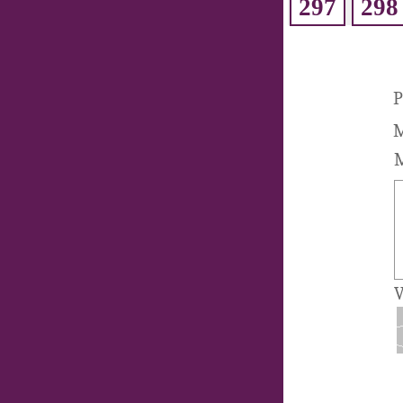
297
298
P
M
M
V