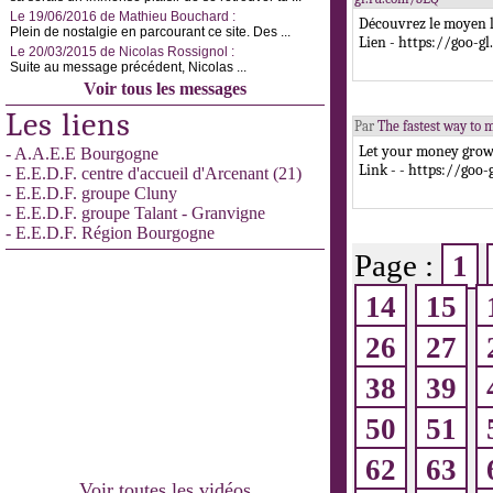
Le 19/06/2016 de Mathieu Bouchard :
Découvrez le moyen l
Plein de nostalgie en parcourant ce site. Des ...
Lien - https://goo-g
Le 20/03/2015 de Nicolas Rossignol :
Suite au message précédent, Nicolas ...
Voir tous les messages
Les liens
Par
The fastest way to 
Let your money grow 
- A.A.E.E Bourgogne
Link - - https://goo
- E.E.D.F. centre d'accueil d'Arcenant (21)
- E.E.D.F. groupe Cluny
- E.E.D.F. groupe Talant - Granvigne
- E.E.D.F. Région Bourgogne
Page :
1
14
15
26
27
38
39
50
51
62
63
Voir toutes les vidéos