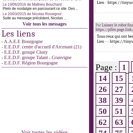
Lien - https://tinyu
Le 19/06/2016 de Mathieu Bouchard :
Plein de nostalgie en parcourant ce site. Des ...
Le 20/03/2015 de Nicolas Rossignol :
Suite au message précédent, Nicolas ...
Voir tous les messages
Par
Laissez le robot fi
https://plbtc.page.lin
Les liens
Tous ceux qui ont bes
- A.A.E.E Bourgogne
Lien - - https://tin
- E.E.D.F. centre d'accueil d'Arcenant (21)
- E.E.D.F. groupe Cluny
- E.E.D.F. groupe Talant - Granvigne
- E.E.D.F. Région Bourgogne
Page :
1
14
15
26
27
38
39
50
51
62
63
Voir toutes les vidéos