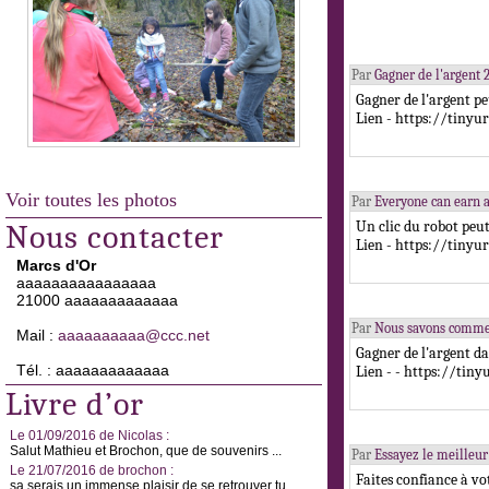
Par
Gagner de l'argent 
Gagner de l'argent pe
Lien - https://tinyu
Voir toutes les photos
Par
Everyone can earn a
Un clic du robot peut
Nous contacter
Lien - https://tinyu
Marcs d'Or
aaaaaaaaaaaaaaaa
21000 aaaaaaaaaaaaa
Par
Nous savons comment
Mail :
aaaaaaaaaa@ccc.net
Gagner de l'argent da
Tél. : aaaaaaaaaaaaa
Lien - - https://tin
Livre d’or
Le 01/09/2016 de Nicolas :
Salut Mathieu et Brochon, que de souvenirs ...
Par
Essayez le meilleur
Le 21/07/2016 de brochon :
Faites confiance à vo
sa serais un immense plaisir de se retrouver tu ...