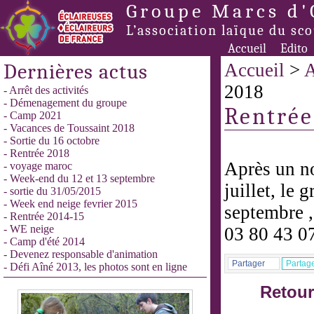
Groupe Marcs d'
L’association laïque du sc
Accueil
Edito
Dernières actus
Accueil
>
A
2018
- Arrêt des activités
- Démenagement du groupe
Rentrée
- Camp 2021
- Vacances de Toussaint 2018
- Sortie du 16 octobre
- Rentrée 2018
Après un no
- voyage maroc
- Week-end du 12 et 13 septembre
juillet, le 
- sortie du 31/05/2015
- Week end neige fevrier 2015
septembre ,
- Rentrée 2014-15
- WE neige
03 80 43 0
- Camp d'été 2014
- Devenez responsable d'animation
Partager
Partag
- Défi Aîné 2013, les photos sont en ligne
Retour