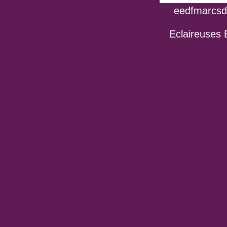
eedfmarcsdo
Eclaireuses 