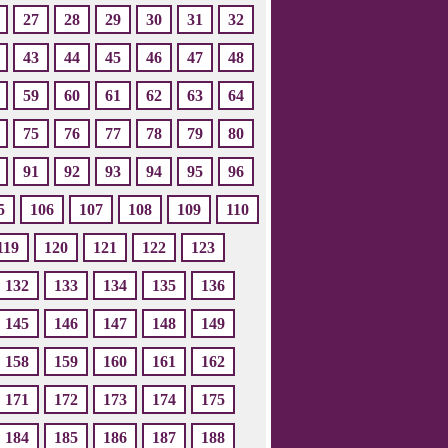
27
28
29
30
31
32
43
44
45
46
47
48
59
60
61
62
63
64
75
76
77
78
79
80
91
92
93
94
95
96
5
106
107
108
109
110
119
120
121
122
123
132
133
134
135
136
145
146
147
148
149
158
159
160
161
162
171
172
173
174
175
184
185
186
187
188