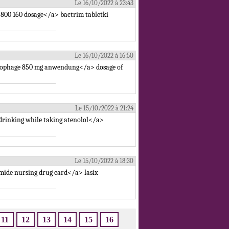
Le 16/10/2022 à 23:43
 800 160 dosage</a> bactrim tabletki
Le 16/10/2022 à 16:50
ucophage 850 mg anwendung</a> dosage of
Le 15/10/2022 à 21:24
drinking while taking atenolol</a>
Le 15/10/2022 à 18:30
mide nursing drug card</a> lasix
11
12
13
14
15
16