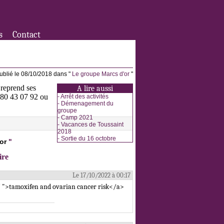
s
Contact
ublié le 08/10/2018 dans "
Le groupe Marcs d'or
"
 reprend ses
A lire aussi
3 80 43 07 92 ou
-
Arrêt des activités
-
Démenagement du
groupe
-
Camp 2021
-
Vacances de Toussaint
2018
-
Sortie du 16 octobre
or
"
ire
Le 17/10/2022 à 00:17
/ ">tamoxifen and ovarian cancer risk</a>