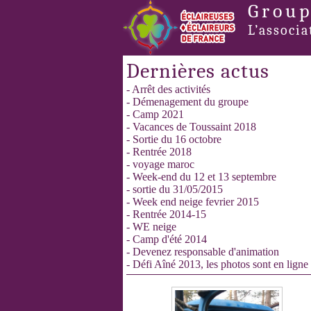
Group
L’associa
Dernières actus
- Arrêt des activités
- Démenagement du groupe
- Camp 2021
- Vacances de Toussaint 2018
- Sortie du 16 octobre
- Rentrée 2018
- voyage maroc
- Week-end du 12 et 13 septembre
- sortie du 31/05/2015
- Week end neige fevrier 2015
- Rentrée 2014-15
- WE neige
- Camp d'été 2014
- Devenez responsable d'animation
- Défi Aîné 2013, les photos sont en ligne