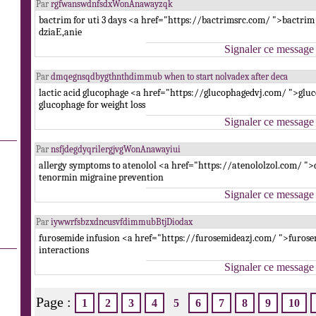
Par
rgfwanswdnfsdxWonAnawayzqk
bactrim for uti 3 days <a href="https://bactrimsrc.com/ ">bactrim
dziaЕ‚anie
Signaler ce message
Par
dmqegnsqdbygthnthdimmub when to start nolvadex after deca
lactic acid glucophage <a href="https://glucophagedvj.com/ ">gl
glucophage for weight loss
Signaler ce message
Par
nsfjdegdyqrilergjvgWonAnawayiui
allergy symptoms to atenolol <a href="https://atenololzol.com/ ">
tenormin migraine prevention
Signaler ce message
Par
iywwrfsbzxdncusvfdimmubBtjDiodax
furosemide infusion <a href="https://furosemideazj.com/ ">furose
interactions
Signaler ce message
Page :
1
2
3
4
5
6
7
8
9
10
.