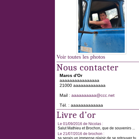
Voir toutes les photos
Nous contacter
Marcs d'Or
aaaaaaaaaaaaaaaa
21000 aaaaaaaaaaaaa
Mail :
aaaaaaaaaa@ccc.net
Tél. : aaaaaaaaaaaaa
Livre d’or
Le 01/09/2016 de Nicolas :
Salut Mathieu et Brochon, que de souvenirs ...
Le 21/07/2016 de brochon :
sa serais un immense plaisir de se retrouver tu ..