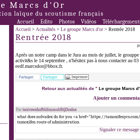
e Marcs d'Or
tion laïque du scoutisme français
Accueil
Edito
Photos
Vidéos
Téléchargement
Accueil
>
Actualités
>
Le groupe Marcs d'or
> Rentrée 2018
Rentrée 2018
P
Après un notre camp dans le Jura au mois de juillet, le grouppe
activit&s le 14 septembre , n'hésitez pas à nous contacter au 0
eedf.marcsdor@bbox.fr.
Partager
Partager
Retour aux actualités de "
Le groupe Marcs d'
Ajouter un commenta
Par
tsnivswxhofbldimmubBtjDiodax
what does nolvadex do for you <a href="https://tamoxifenycs.com
tamoxifen route of administration
Signaler ce message