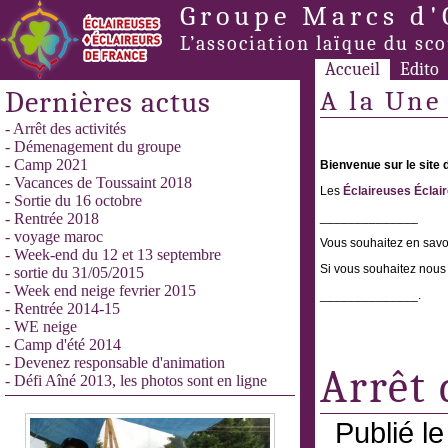
Groupe Marcs d'
L’association laïque du sc
Accueil
Edito
Dernières actus
A la Une 
- Arrêt des activités
- Démenagement du groupe
- Camp 2021
Bienvenue sur le site 
- Vacances de Toussaint 2018
Les
Éclaireuses Éclai
- Sortie du 16 octobre
- Rentrée 2018
______________
- voyage maroc
Vous souhaitez en savoi
- Week-end du 12 et 13 septembre
Si vous souhaitez nous 
- sortie du 31/05/2015
- Week end neige fevrier 2015
______________.
- Rentrée 2014-15
- WE neige
- Camp d'été 2014
- Devenez responsable d'animation
Arrêt 
- Défi Aîné 2013, les photos sont en ligne
Publié l