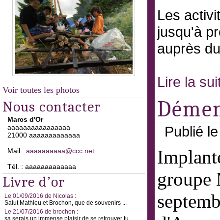
Les activi
jusqu'à p
auprès du
Lire la su
Voir toutes les photos
Démen
Nous contacter
Marcs d'Or
aaaaaaaaaaaaaaaa
Publié l
21000 aaaaaaaaaaaaa
Implanté
Mail :
aaaaaaaaaa@ccc.net
Tél. : aaaaaaaaaaaaa
groupe M
Livre d’or
septemb
Le 01/09/2016 de Nicolas :
Salut Mathieu et Brochon, que de souvenirs ...
Le 21/07/2016 de brochon :
sa serais un immense plaisir de se retrouver tu ...