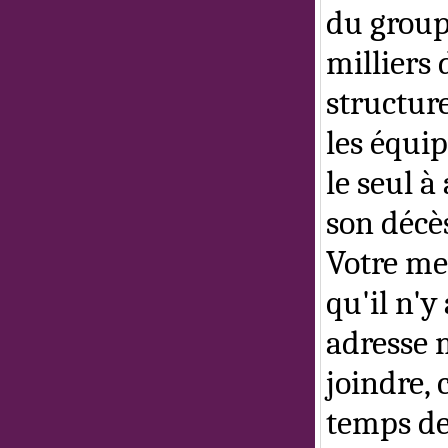
du group
milliers 
structure
les équi
le seul à
son décè
Votre mes
qu'il n'y
adresse 
joindre,
temps de