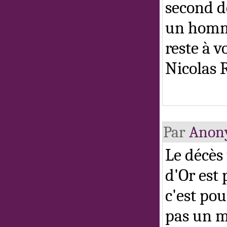
second d
un homma
reste à v
Nicolas 
Par
Anon
Le décès
d'Or est 
c'est po
pas un m