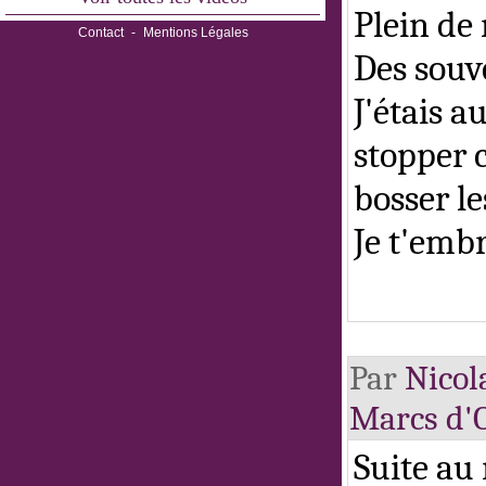
Plein de 
Contact
-
Mentions Légales
Des souv
J'étais a
stopper c
bosser l
Je t'embr
Par
Nicol
Marcs d'
Suite au 