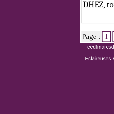
DHEZ, to
Page :
1
eedfmarcsdo
Eclaireuses 