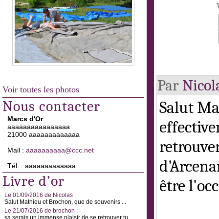
Par
Nicol
Voir toutes les photos
Nous contacter
Salut Ma
Marcs d'Or
effectiv
aaaaaaaaaaaaaaaa
21000 aaaaaaaaaaaaa
retrouve
Mail :
aaaaaaaaaa@ccc.net
d'Arcena
Tél. : aaaaaaaaaaaaa
Livre d’or
être l'oc
Le 01/09/2016 de Nicolas :
Salut Mathieu et Brochon, que de souvenirs ...
Le 21/07/2016 de brochon :
sa serais un immense plaisir de se retrouver tu ...