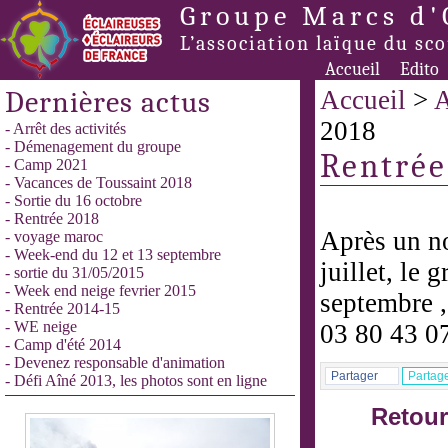
Groupe Marcs d'
L’association laïque du sc
Accueil
Edito
Dernières actus
Accueil
>
A
2018
- Arrêt des activités
- Démenagement du groupe
Rentrée
- Camp 2021
- Vacances de Toussaint 2018
- Sortie du 16 octobre
- Rentrée 2018
Après un no
- voyage maroc
- Week-end du 12 et 13 septembre
juillet, le 
- sortie du 31/05/2015
- Week end neige fevrier 2015
septembre ,
- Rentrée 2014-15
- WE neige
03 80 43 0
- Camp d'été 2014
- Devenez responsable d'animation
Partager
Partag
- Défi Aîné 2013, les photos sont en ligne
Retour