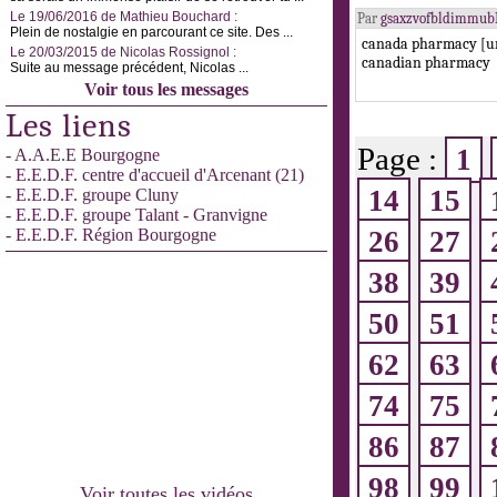
Le 19/06/2016 de Mathieu Bouchard :
Par
gsaxzvofbldimmub
Plein de nostalgie en parcourant ce site. Des ...
canada pharmacy [ur
Le 20/03/2015 de Nicolas Rossignol :
canadian pharmacy
Suite au message précédent, Nicolas ...
Voir tous les messages
Les liens
Page :
1
- A.A.E.E Bourgogne
- E.E.D.F. centre d'accueil d'Arcenant (21)
14
15
- E.E.D.F. groupe Cluny
- E.E.D.F. groupe Talant - Granvigne
- E.E.D.F. Région Bourgogne
26
27
38
39
50
51
62
63
74
75
86
87
98
99
Voir toutes les vidéos