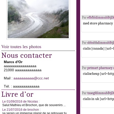
Par
efbfbldimmubBtjD
med store pharmacy 
Par
sbbolthdimmubBtj
Voir toutes les photos
cialis [canada] [url=
Nous contacter
Marcs d'Or
aaaaaaaaaaaaaaaa
Par
petmart pharmacy 
21000 aaaaaaaaaaaaa
cialischeap [url=http
Mail :
aaaaaaaaaa@ccc.net
Tél. : aaaaaaaaaaaaa
Livre d’or
Par
tnoegfdimmubBtjD
cialis in uk [url=http
Le 01/09/2016 de Nicolas :
Salut Mathieu et Brochon, que de souvenirs ...
Le 21/07/2016 de brochon :
sa serais un immense plaisir de se retrouver tu ...