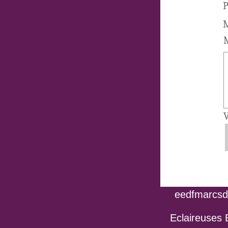
P
M
M
V
eedfmarcsdo
Eclaireuses 