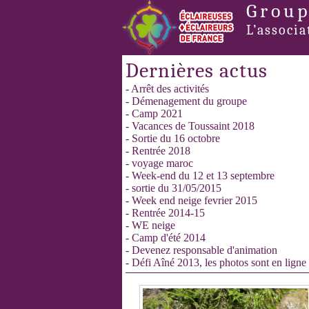
Group
L’associa
Dernières actus
- Arrêt des activités
- Démenagement du groupe
- Camp 2021
- Vacances de Toussaint 2018
- Sortie du 16 octobre
- Rentrée 2018
- voyage maroc
- Week-end du 12 et 13 septembre
- sortie du 31/05/2015
- Week end neige fevrier 2015
- Rentrée 2014-15
- WE neige
- Camp d'été 2014
- Devenez responsable d'animation
- Défi Aîné 2013, les photos sont en ligne