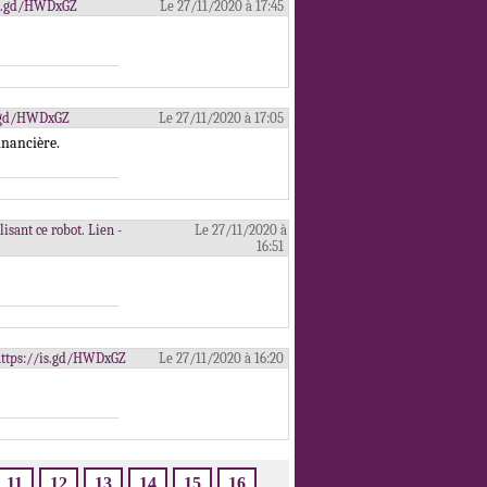
/is.gd/HWDxGZ
Le 27/11/2020 à 17:45
is.gd/HWDxGZ
Le 27/11/2020 à 17:05
inancière.
isant ce robot. Lien -
Le 27/11/2020 à
16:51
- https://is.gd/HWDxGZ
Le 27/11/2020 à 16:20
11
12
13
14
15
16