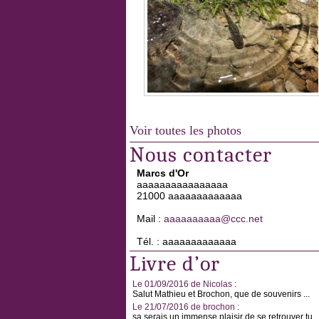
Voir toutes les photos
Nous contacter
Marcs d'Or
aaaaaaaaaaaaaaaa
21000 aaaaaaaaaaaaa
Mail :
aaaaaaaaaa@ccc.net
Tél. : aaaaaaaaaaaaa
Livre d’or
Le 01/09/2016 de Nicolas :
Salut Mathieu et Brochon, que de souvenirs ...
Le 21/07/2016 de brochon :
sa serais un immense plaisir de se retrouver tu ..