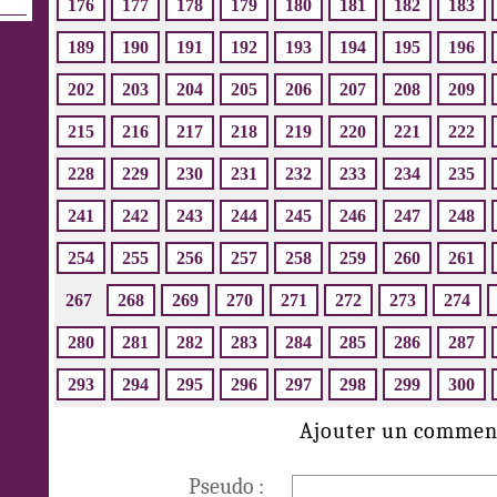
176
177
178
179
180
181
182
183
189
190
191
192
193
194
195
196
202
203
204
205
206
207
208
209
215
216
217
218
219
220
221
222
228
229
230
231
232
233
234
235
241
242
243
244
245
246
247
248
254
255
256
257
258
259
260
261
267
268
269
270
271
272
273
274
280
281
282
283
284
285
286
287
293
294
295
296
297
298
299
300
Ajouter un commen
Pseudo :