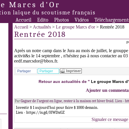
e Marcs d'Or
tion laïque du scoutisme français
Accueil
Edito
Photos
Vidéos
Téléchargement
Accueil
>
Actualités
>
Le groupe Marcs d'or
> Rentrée 2018
Rentrée 2018
P
Après un notre camp dans le Jura au mois de juillet, le grouppe
activit&s le 14 septembre , n'hésitez pas à nous contacter au 0
eedf.marcsdor@bbox.fr.
Partager
Partager
Retour aux actualités de "
Le groupe Marcs d'
Ajouter un commenta
Par
Gagner de l'argent en ligne, rester à la maison cet hiver froid. Lien -
Investir $ 1 aujourd'hui pour faire $ 1000 demain.
Lien - https://is.gd/HWDxGZ
Signaler ce message