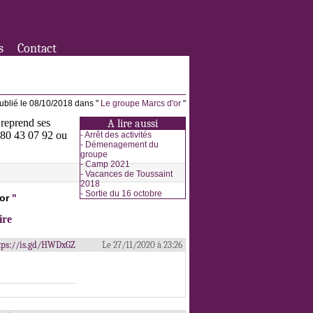
s
Contact
ublié le 08/10/2018 dans "
Le groupe Marcs d'or
"
 reprend ses
A lire aussi
3 80 43 07 92 ou
-
Arrêt des activités
-
Démenagement du
groupe
-
Camp 2021
-
Vacances de Toussaint
2018
-
Sortie du 16 octobre
or
"
ire
 https://is.gd/HWDxGZ
Le 27/11/2020 à 23:26