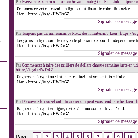
Par
Everyone can earn as much as he wants suing this Bot. Link - https:/
Commencez votre travail en ligne en utilisant le robot financier.
Lien - https://is.gd/HWDxGZ
Signaler ce message
Par
Toujours pas un millionnaire? Fixez dès maintenant! Lien - https://
Les gains en ligne sont le moyen le plus simple pour l'indépendance f
Lien - https://is.gd/HWDxGZ
Signaler ce message
Par
Commencez à faire des milliers de dollars chaque semaine juste en util
https://is.gd/HWDxGZ
Gagner de l'argent sur Internet est facile si vous utilisez Robot.
Lien - https://is.gd/HWDxGZ
Signaler ce message
Par
Découvrez le nouvel outil financier qui peut vous rendre riche. Lien 
Gagner de l'argent en ligne, rester à la maison cet hiver froid.
Lien - https://is.gd/HWDxGZ
Signaler ce message
Page :
1
2
3
4
5
6
7
8
9
10
.