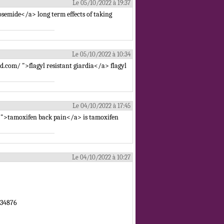
Le 05/10/2022 à 19:37
osemide</a> long term effects of taking
Le 05/10/2022 à 10:34
cd.com/ ">flagyl resistant giardia</a> flagyl
Le 04/10/2022 à 17:45
/ ">tamoxifen back pain</a> is tamoxifen
Le 04/10/2022 à 10:27
=34876