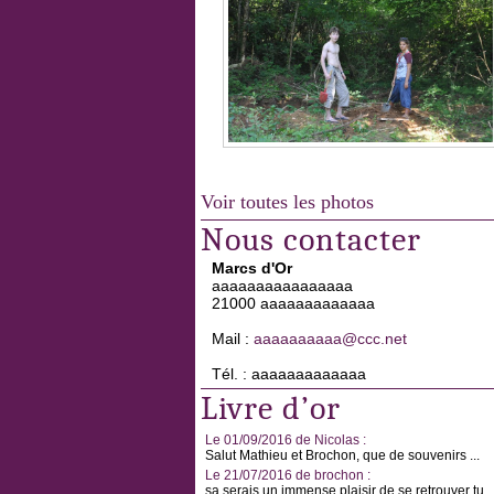
Voir toutes les photos
Nous contacter
Marcs d'Or
aaaaaaaaaaaaaaaa
21000 aaaaaaaaaaaaa
Mail :
aaaaaaaaaa@ccc.net
Tél. : aaaaaaaaaaaaa
Livre d’or
Le 01/09/2016 de Nicolas :
Salut Mathieu et Brochon, que de souvenirs ...
Le 21/07/2016 de brochon :
sa serais un immense plaisir de se retrouver tu ..