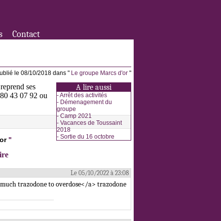
s
Contact
ublié le 08/10/2018 dans "
Le groupe Marcs d'or
"
 reprend ses
A lire aussi
3 80 43 07 92 ou
-
Arrêt des activités
-
Démenagement du
groupe
-
Camp 2021
-
Vacances de Toussaint
2018
-
Sortie du 16 octobre
or
"
ire
Le 05/10/2022 à 23:08
w much trazodone to overdose</a> trazodone