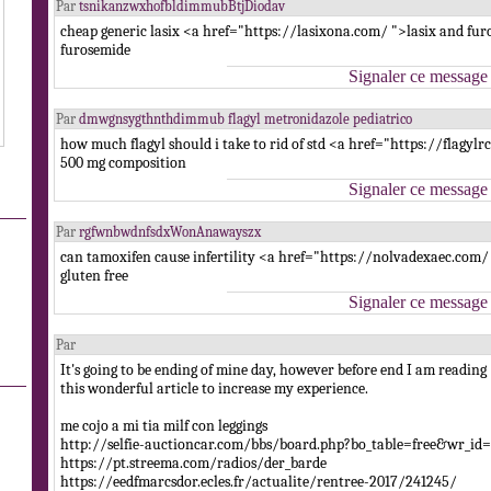
Par
tsnikanzwxhofbldimmubBtjDiodav
cheap generic lasix <a href="https://lasixona.com/ ">lasix and fur
furosemide
Signaler ce message
Par
dmwgnsygthnthdimmub flagyl metronidazole pediatrico
how much flagyl should i take to rid of std <a href="https://flagylr
500 mg composition
Signaler ce message
Par
rgfwnbwdnfsdxWonAnawayszx
can tamoxifen cause infertility <a href="https://nolvadexaec.com
gluten free
Signaler ce message
Par
It's going to be ending of mine day, however before end I am reading
this wonderful article to increase my experience.
me cojo a mi tia milf con leggings
http://selfie-auctioncar.com/bbs/board.php?bo_table=free&wr_id
https://pt.streema.com/radios/der_barde
https://eedfmarcsdor.ecles.fr/actualite/rentree-2017/241245/
.