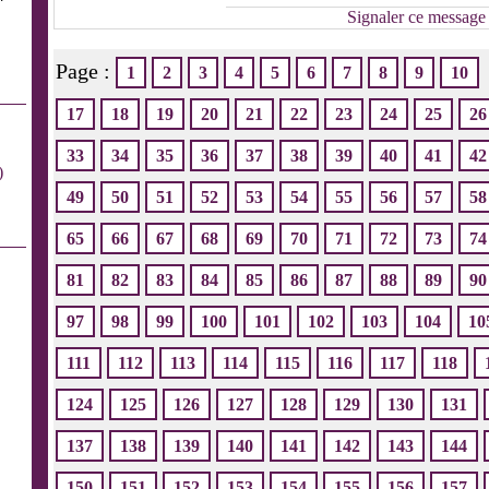
Signaler ce message
Page :
1
2
3
4
5
6
7
8
9
10
17
18
19
20
21
22
23
24
25
26
33
34
35
36
37
38
39
40
41
42
)
49
50
51
52
53
54
55
56
57
58
65
66
67
68
69
70
71
72
73
74
81
82
83
84
85
86
87
88
89
90
97
98
99
100
101
102
103
104
10
111
112
113
114
115
116
117
118
124
125
126
127
128
129
130
131
137
138
139
140
141
142
143
144
150
151
152
153
154
155
156
157