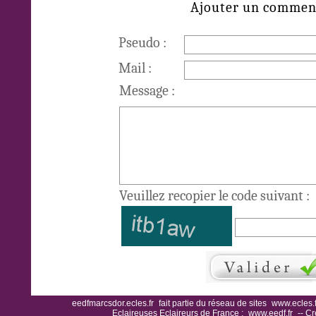
Ajouter un commen
Pseudo :
Mail :
Message :
Veuillez recopier le code suivant :
eedfmarcsdor.ecles.fr
fait partie du réseau de sites
www.ecles.f
Eclaireuses Eclaireurs de France :
www.eedf.fr
-- Cr