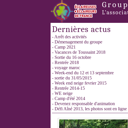
Group
L’associa
Dernières actus
- Arrêt des activités
- Démenagement du groupe
- Camp 2021
- Vacances de Toussaint 2018
- Sortie du 16 octobre
- Rentrée 2018
- voyage maroc
- Week-end du 12 et 13 septembre
- sortie du 31/05/2015
- Week end neige fevrier 2015
- Rentrée 2014-15
- WE neige
- Camp d'été 2014
- Devenez responsable d'animation
- Défi Aîné 2013, les photos sont en ligne