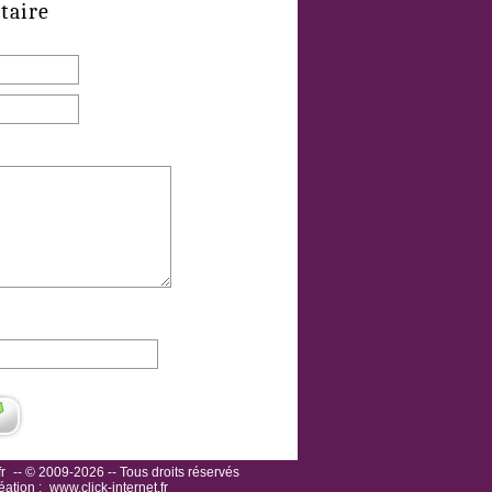
taire
r
-- © 2009-2026 -- Tous droits réservés
éation :
www.click-internet.fr