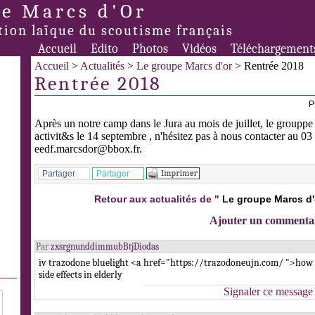
e Marcs d'Or
tion laïque du scoutisme français
Accueil
Edito
Photos
Vidéos
Téléchargement
Accueil
>
Actualités
>
Le groupe Marcs d'or
> Rentrée 2018
Rentrée 2018
P
Après un notre camp dans le Jura au mois de juillet, le grouppe
activit&s le 14 septembre , n'hésitez pas à nous contacter au 0
eedf.marcsdor@bbox.fr.
Partager
Partager
Retour aux actualités de "
Le groupe Marcs d'
Ajouter un commenta
Par
zxsrgnunddimmubBtjDiodas
iv trazodone bluelight <a href="https://trazodoneujn.com/ ">ho
side effects in elderly
Signaler ce message