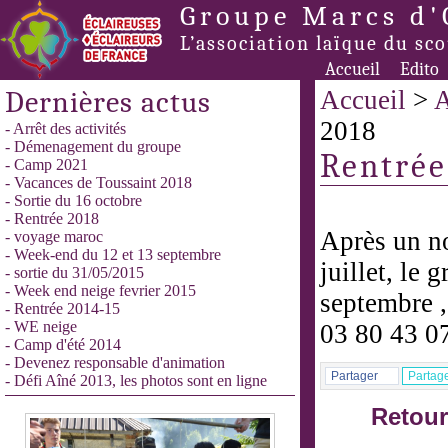
Groupe Marcs d'
L’association laïque du sc
Accueil
Edito
Dernières actus
Accueil
>
A
2018
- Arrêt des activités
- Démenagement du groupe
Rentrée
- Camp 2021
- Vacances de Toussaint 2018
- Sortie du 16 octobre
- Rentrée 2018
Après un no
- voyage maroc
- Week-end du 12 et 13 septembre
juillet, le 
- sortie du 31/05/2015
- Week end neige fevrier 2015
septembre ,
- Rentrée 2014-15
- WE neige
03 80 43 0
- Camp d'été 2014
- Devenez responsable d'animation
Partager
Partag
- Défi Aîné 2013, les photos sont en ligne
Retour