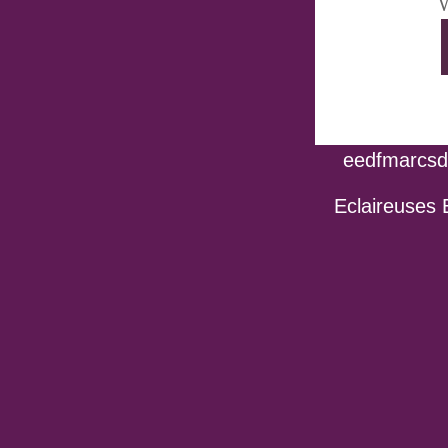
V
eedfmarcsdo
Eclaireuses 