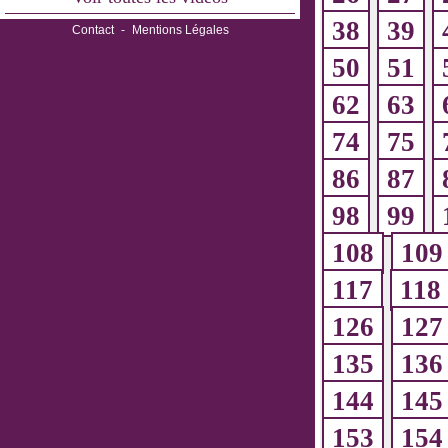
38
39
Contact
-
Mentions Légales
50
51
62
63
74
75
86
87
98
99
108
109
117
118
126
127
135
136
144
145
153
154