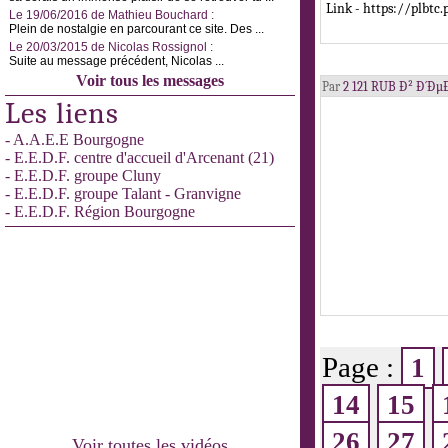
Link - https://plbtc
Le 19/06/2016 de Mathieu Bouchard :
Plein de nostalgie en parcourant ce site. Des ...
Le 20/03/2015 de Nicolas Rossignol :
Suite au message précédent, Nicolas ...
Voir tous les messages
Par
2 121 RUB Ð² Ð
Les liens
- A.A.E.E Bourgogne
- E.E.D.F. centre d'accueil d'Arcenant (21)
- E.E.D.F. groupe Cluny
- E.E.D.F. groupe Talant - Granvigne
- E.E.D.F. Région Bourgogne
Page :
1
14
15
26
27
Voir toutes les vidéos