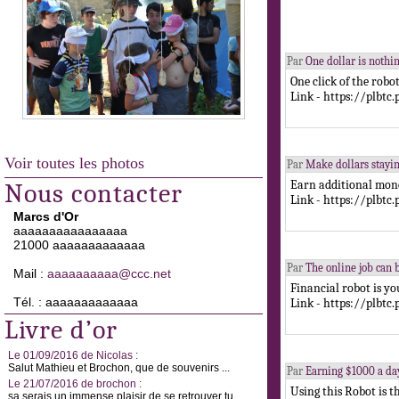
Par
One dollar is nothi
One click of the robo
Link - https://plbtc
Voir toutes les photos
Par
Make dollars stayin
Earn additional mone
Nous contacter
Link - https://plbtc
Marcs d'Or
aaaaaaaaaaaaaaaa
21000 aaaaaaaaaaaaa
Par
The online job can b
Mail :
aaaaaaaaaa@ccc.net
Financial robot is yo
Tél. : aaaaaaaaaaaaa
Link - https://plbtc
Livre d’or
Le 01/09/2016 de Nicolas :
Salut Mathieu et Brochon, que de souvenirs ...
Par
Earning $1000 a day 
Le 21/07/2016 de brochon :
Using this Robot is t
sa serais un immense plaisir de se retrouver tu ...