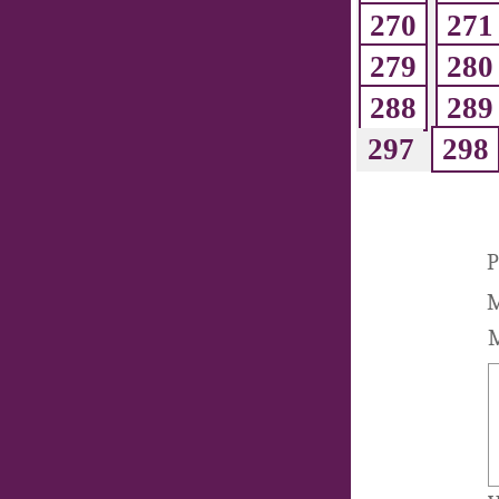
270
271
279
280
288
289
297
298
P
M
M