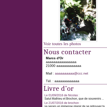
Voir toutes les photos
Nous contacter
Marcs d'Or
aaaaaaaaaaaaaaaa
21000 aaaaaaaaaaaaa
Mail :
aaaaaaaaaa@ccc.net
Tél. : aaaaaaaaaaaaa
Livre d’or
Le 01/09/2016 de Nicolas :
Salut Mathieu et Brochon, que de souvenirs ...
Le 21/07/2016 de brochon :
sa serais un immense plaisir de se retrouver tu ..