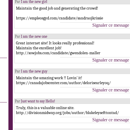
Par
I am the new girl
Maintain the good job and generating the crowd!
https://empleosgyd.com/candidate/sandraojkrissie
Signaler ce message
Par
I am the new one
Great internet site! It looks really professional!
Maintain the excellent job!
http://sowjobs.com/candidate/gwendolen-maller
Signaler ce message
Par
I am the new guy
Maintain the amazing work !! Lovin' it!
https://canadajobscenter.com/author/delorisearleyoq/
Signaler ce message
Par
Just want to say Hello!
Truly, this is a valuable online site.
http://divisionmidway.org/jobs/author/blakeleysefttontad/
Signaler ce message
.