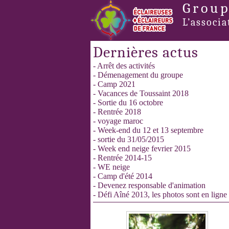
Group
L’associa
Dernières actus
- Arrêt des activités
- Démenagement du groupe
- Camp 2021
- Vacances de Toussaint 2018
- Sortie du 16 octobre
- Rentrée 2018
- voyage maroc
- Week-end du 12 et 13 septembre
- sortie du 31/05/2015
- Week end neige fevrier 2015
- Rentrée 2014-15
- WE neige
- Camp d'été 2014
- Devenez responsable d'animation
- Défi Aîné 2013, les photos sont en ligne