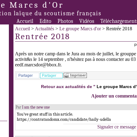
e Marcs d'Or
tion laïque du scoutisme français
Accueil
Edito
Photos
Vidéos
Téléchargement
Accueil
>
Actualités
>
Le groupe Marcs d'or
> Rentrée 2018
Rentrée 2018
P
Après un notre camp dans le Jura au mois de juillet, le grouppe
activit&s le 14 septembre , n'hésitez pas à nous contacter au 0
eedf.marcsdor@bbox.fr.
Partager
Partager
Retour aux actualités de "
Le groupe Marcs d'
Ajouter un commenta
Par
I am the new one
You've great stuff in this article.
https://contratandomx.com/candidate/haily-udella
Signaler ce message