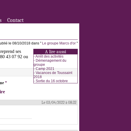
s
Contact
ublié le 08/10/2018 dans "
Le groupe Marcs d'or
"
 reprend ses
A lire aussi
3 80 43 07 92 ou
-
Arrêt des activités
-
Démenagement du
groupe
-
Camp 2021
-
Vacances de Toussaint
2018
-
Sortie du 16 octobre
or
"
ire
Le 03/04/2022 à 08:32