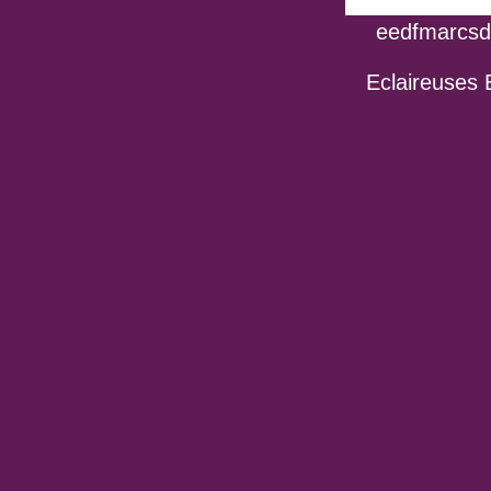
eedfmarcsdo
Eclaireuses 