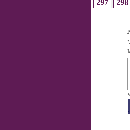
297
298
P
M
M
V