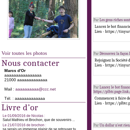
Par
Les gens riches sont
Lancez le bot financ
Lien - https://tinyu
Voir toutes les photos
Par
Découvrez la façon 
Rejoignez la Société d
Nous contacter
Lien - https://tinyu
Marcs d'Or
aaaaaaaaaaaaaaaa
21000 aaaaaaaaaaaaa
Par
Lancez le bot finan
Mail :
aaaaaaaaaa@ccc.net
https://plbtc.page.lin
Commencez à faire de
Tél. : aaaaaaaaaaaaa
Lien - https://plbtc.
Livre d’or
Le 01/09/2016 de Nicolas :
Salut Mathieu et Brochon, que de souvenirs ...
Le 21/07/2016 de brochon :
Par
Un dollar n'est rien
sa serais un immense plaisir de se retrouver tu ...