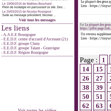
La plupart des gens q
Le 19/06/2016 de Mathieu Bouchard :
Lien - https://tinyu
Plein de nostalgie en parcourant ce site. Des ...
Le 20/03/2015 de Nicolas Rossignol :
Suite au message précédent, Nicolas ...
Voir tous les messages
Par
La plupart des gens 
Les liens
https://plbtc.page.lin
Un revenu supplément
- A.A.E.E Bourgogne
Lien - https://tinyu
- E.E.D.F. centre d'accueil d'Arcenant (21)
- E.E.D.F. groupe Cluny
- E.E.D.F. groupe Talant - Granvigne
- E.E.D.F. Région Bourgogne
Page :
1
14
15
26
27
38
39
50
51
62
63
Voir toutes les vidéos