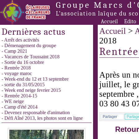
Groupe Marcs d'
L’association laïque du sc
Accueil
Edito
Dernières actus
Accueil
>
A
2018
- Arrêt des activités
- Démenagement du groupe
Rentrée
- Camp 2021
- Vacances de Toussaint 2018
- Sortie du 16 octobre
- Rentrée 2018
Après un no
- voyage maroc
- Week-end du 12 et 13 septembre
juillet, le 
- sortie du 31/05/2015
- Week end neige fevrier 2015
septembre ,
- Rentrée 2014-15
- WE neige
03 80 43 0
- Camp d'été 2014
- Devenez responsable d'animation
Partager
Partag
- Défi Aîné 2013, les photos sont en ligne
Retour