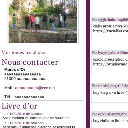
Par
sgtgfsrhnhcbwqdb
cialis super active 
https://xucialika.c
Voir toutes les photos
Par
iywgrtjgsfodsvfdi
opioid prescription
Nous contacter
https://ostipharmso
Marcs d'Or
aaaaaaaaaaaaaaaa
21000 aaaaaaaaaaaaa
Par
edasfsdjmcgrrhfts
Mail :
aaaaaaaaaa@ccc.net
buy viagra <a href="
Tél. : aaaaaaaaaaaaa
Livre d’or
Le 01/09/2016 de Nicolas :
Par
egfknjeilergjvgWo
Salut Mathieu et Brochon, que de souvenirs ...
buy cialis on liuner
Le 21/07/2016 de brochon :
sa serais un immense plaisir de se retrouver tu ...