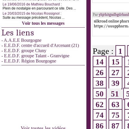
Le 19/06/2016 de Mathieu Bouchard :
Plein de nostalgie en parcourant ce site. Des ...
Le 20/03/2015 de Nicolas Rossignol :
Par
yhjrhitgndbgdrhan
Suite au message précédent, Nicolas ...
silkroad online pha
Voir tous les messages
https://uuuppharm
Les liens
- A.A.E.E Bourgogne
- E.E.D.F. centre d'accueil d'Arcenant (21)
Page :
1
- E.E.D.F. groupe Cluny
- E.E.D.F. groupe Talant - Granvigne
14
15
- E.E.D.F. Région Bourgogne
26
27
38
39
50
51
62
63
74
75
86
87
Voir toutes les vidéos