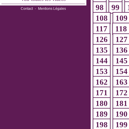
98
99
Contact
-
Mentions Légales
108
109
117
118
126
127
135
136
144
145
153
154
162
163
171
172
180
181
189
190
198
199