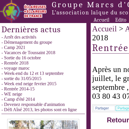
Groupe Marcs d'
L’association laïque du sc
Accueil
Edito
Dernières actus
Accueil
>
A
2018
- Arrêt des activités
- Démenagement du groupe
Rentrée
- Camp 2021
- Vacances de Toussaint 2018
- Sortie du 16 octobre
- Rentrée 2018
Après un no
- voyage maroc
- Week-end du 12 et 13 septembre
juillet, le 
- sortie du 31/05/2015
- Week end neige fevrier 2015
septembre ,
- Rentrée 2014-15
- WE neige
03 80 43 0
- Camp d'été 2014
- Devenez responsable d'animation
Partager
Partag
- Défi Aîné 2013, les photos sont en ligne
Retour