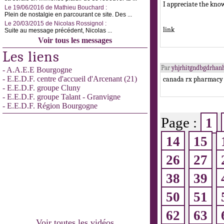
I appreciate the kno
Le 19/06/2016 de Mathieu Bouchard :
Plein de nostalgie en parcourant ce site. Des ...
Le 20/03/2015 de Nicolas Rossignol :
link
Suite au message précédent, Nicolas ...
Voir tous les messages
Les liens
Par
yhjrhitgndbgdrhan
- A.A.E.E Bourgogne
- E.E.D.F. centre d'accueil d'Arcenant (21)
canada rx pharmacy
- E.E.D.F. groupe Cluny
- E.E.D.F. groupe Talant - Granvigne
- E.E.D.F. Région Bourgogne
Page :
1
14
15
26
27
38
39
50
51
62
63
Voir toutes les vidéos