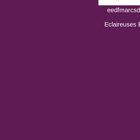
eedfmarcsdo
Eclaireuses 