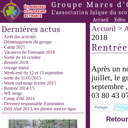
Groupe Marcs d'
L’association laïque du sc
Accueil
Edito
Dernières actus
Accueil
>
A
2018
- Arrêt des activités
- Démenagement du groupe
Rentrée
- Camp 2021
- Vacances de Toussaint 2018
- Sortie du 16 octobre
- Rentrée 2018
Après un no
- voyage maroc
- Week-end du 12 et 13 septembre
juillet, le 
- sortie du 31/05/2015
- Week end neige fevrier 2015
septembre ,
- Rentrée 2014-15
- WE neige
03 80 43 0
- Camp d'été 2014
- Devenez responsable d'animation
Partager
Partag
- Défi Aîné 2013, les photos sont en ligne
Retour