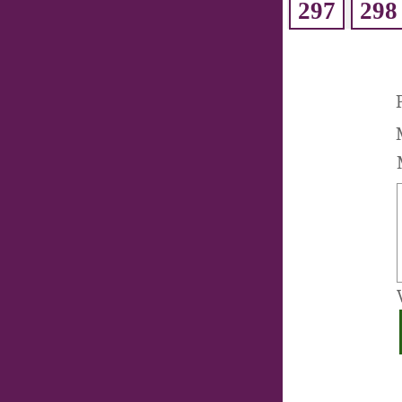
297
298