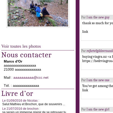
Par
I am the new guy
thank so much for you
link
Voir toutes les photos
Par
rejhrtefgddsvrnun
Nous contacter
buying viagra.nz <a 
https://hedrviagros
Marcs d'Or
aaaaaaaaaaaaaaaa
21000 aaaaaaaaaaaaa
Mail :
aaaaaaaaaa@ccc.net
Par
I am the new one
Tél. : aaaaaaaaaaaaa
You've got among the 
link
Livre d’or
Le 01/09/2016 de Nicolas :
Salut Mathieu et Brochon, que de souvenirs ...
Le 21/07/2016 de brochon :
Par
I am the new girl
sa serais un immense plaisir de se retrouver tu ...