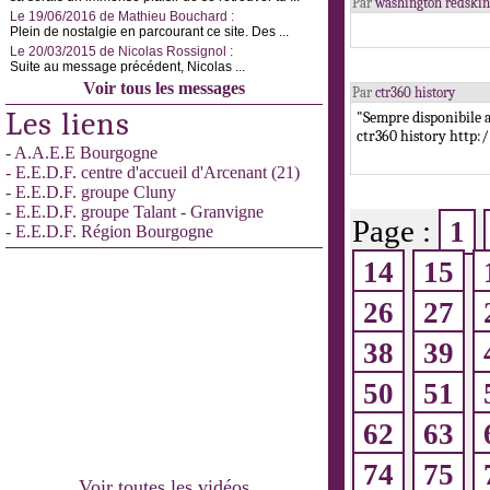
Par
washington redskins
Le 19/06/2016 de Mathieu Bouchard :
Plein de nostalgie en parcourant ce site. Des ...
Le 20/03/2015 de Nicolas Rossignol :
Suite au message précédent, Nicolas ...
Voir tous les messages
Par
ctr360 history
Les liens
"Sempre disponibile a
ctr360 history http:
- A.A.E.E Bourgogne
- E.E.D.F. centre d'accueil d'Arcenant (21)
- E.E.D.F. groupe Cluny
- E.E.D.F. groupe Talant - Granvigne
Page :
1
- E.E.D.F. Région Bourgogne
14
15
26
27
38
39
50
51
62
63
74
75
Voir toutes les vidéos