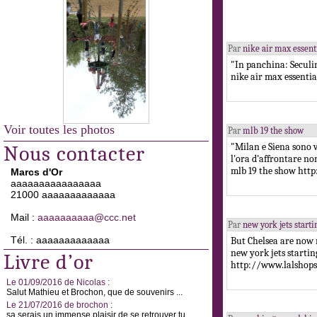
Par
nike air max essent
"In panchina: Seculin
nike air max essenti
Voir toutes les photos
Par
mlb 19 the show
"Milan e Siena sono v
Nous contacter
l'ora d'affrontare non
mlb 19 the show ht
Marcs d'Or
aaaaaaaaaaaaaaaa
21000 aaaaaaaaaaaaa
Mail :
aaaaaaaaaa@ccc.net
Par
new york jets start
Tél. : aaaaaaaaaaaaa
But Chelsea are now r
new york jets starti
Livre d’or
http://www.lalsho
Le 01/09/2016 de Nicolas :
Salut Mathieu et Brochon, que de souvenirs ...
Le 21/07/2016 de brochon :
sa serais un immense plaisir de se retrouver tu ...