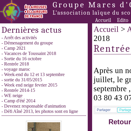
Groupe Marcs d'
L’association laïque du sc
Accueil
Edito
Dernières actus
Accueil
>
A
2018
- Arrêt des activités
- Démenagement du groupe
Rentrée
- Camp 2021
- Vacances de Toussaint 2018
- Sortie du 16 octobre
- Rentrée 2018
Après un no
- voyage maroc
- Week-end du 12 et 13 septembre
juillet, le 
- sortie du 31/05/2015
- Week end neige fevrier 2015
septembre ,
- Rentrée 2014-15
- WE neige
03 80 43 0
- Camp d'été 2014
- Devenez responsable d'animation
Partager
Partag
- Défi Aîné 2013, les photos sont en ligne
Retour