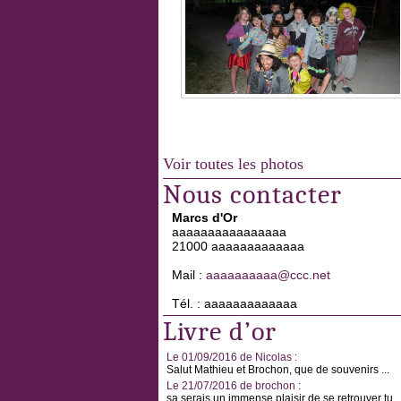
Voir toutes les photos
Nous contacter
Marcs d'Or
aaaaaaaaaaaaaaaa
21000 aaaaaaaaaaaaa
Mail :
aaaaaaaaaa@ccc.net
Tél. : aaaaaaaaaaaaa
Livre d’or
Le 01/09/2016 de Nicolas :
Salut Mathieu et Brochon, que de souvenirs ...
Le 21/07/2016 de brochon :
sa serais un immense plaisir de se retrouver tu ..