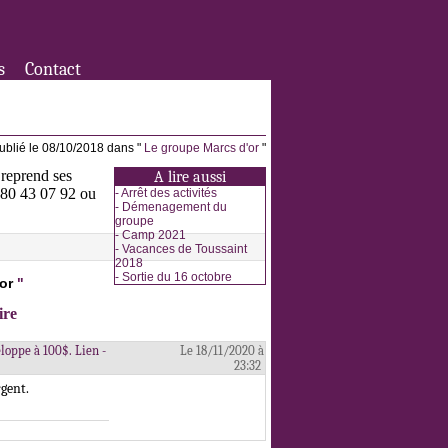
s
Contact
ublié le 08/10/2018 dans "
Le groupe Marcs d'or
"
 reprend ses
A lire aussi
3 80 43 07 92 ou
-
Arrêt des activités
-
Démenagement du
groupe
-
Camp 2021
-
Vacances de Toussaint
2018
-
Sortie du 16 octobre
or
"
ire
eloppe à 100$. Lien -
Le 18/11/2020 à
23:32
rgent.