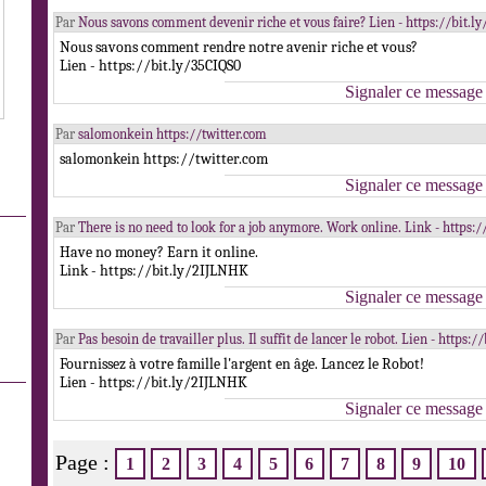
Par
Nous savons comment devenir riche et vous faire? Lien - https://bit.l
Nous savons comment rendre notre avenir riche et vous?
Lien - https://bit.ly/35CIQS0
Signaler ce message
Par
salomonkein https://twitter.com
salomonkein https://twitter.com
Signaler ce message
Par
There is no need to look for a job anymore. Work online. Link - https:
Have no money? Earn it online.
Link - https://bit.ly/2IJLNHK
Signaler ce message
Par
Pas besoin de travailler plus. Il suffit de lancer le robot. Lien - https:
Fournissez à votre famille l'argent en âge. Lancez le Robot!
Lien - https://bit.ly/2IJLNHK
Signaler ce message
Page :
1
2
3
4
5
6
7
8
9
10
.