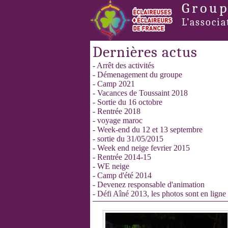
Group
L’associa
Dernières actus
- Arrêt des activités
- Démenagement du groupe
- Camp 2021
- Vacances de Toussaint 2018
- Sortie du 16 octobre
- Rentrée 2018
- voyage maroc
- Week-end du 12 et 13 septembre
- sortie du 31/05/2015
- Week end neige fevrier 2015
- Rentrée 2014-15
- WE neige
- Camp d'été 2014
- Devenez responsable d'animation
- Défi Aîné 2013, les photos sont en ligne