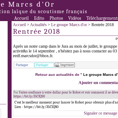
e Marcs d'Or
tion laïque du scoutisme français
Accueil
Edito
Photos
Vidéos
Téléchargement
Accueil
>
Actualités
>
Le groupe Marcs d'or
> Rentrée 2018
Rentrée 2018
P
Après un notre camp dans le Jura au mois de juillet, le grouppe
activit&s le 14 septembre , n'hésitez pas à nous contacter au 0
eedf.marcsdor@bbox.fr.
Partager
Partager
Retour aux actualités de "
Le groupe Marcs d'
Ajouter un commenta
Par
Faites confiance à votre dollar pour le Robot et voir comment il se dév
https://bit.ly/35CIQS0
C'est le meilleur moment pour lancer le Robot pour obtenir plus d'a
Lien - https://bit.ly/35CIQS0
Signaler ce message