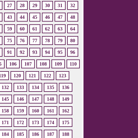
27
28
29
30
31
32
43
44
45
46
47
48
59
60
61
62
63
64
75
76
77
78
79
80
91
92
93
94
95
96
5
106
107
108
109
110
119
120
121
122
123
132
133
134
135
136
145
146
147
148
149
158
159
160
161
162
171
172
173
174
175
184
185
186
187
188