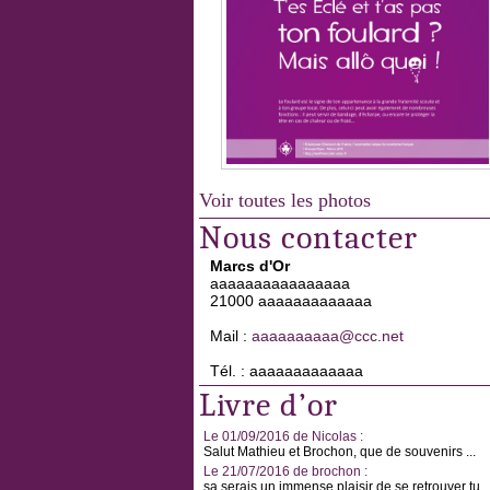
Voir toutes les photos
Nous contacter
Marcs d'Or
aaaaaaaaaaaaaaaa
21000 aaaaaaaaaaaaa
Mail :
aaaaaaaaaa@ccc.net
Tél. : aaaaaaaaaaaaa
Livre d’or
Le 01/09/2016 de Nicolas :
Salut Mathieu et Brochon, que de souvenirs ...
Le 21/07/2016 de brochon :
sa serais un immense plaisir de se retrouver tu ..