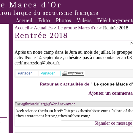
e Marcs d'Or
tion laïque du scoutisme français
Accueil
Edito
Photos
Vidéos
Téléchargement
Accueil
>
Actualités
>
Le groupe Marcs d'or
> Rentrée 2018
Rentrée 2018
P
Après un notre camp dans le Jura au mois de juillet, le grouppe
activit&s le 14 septembre , n'hésitez pas à nous contacter au 0
eedf.marcsdor@bbox.fr.
Partager
Partager
Retour aux actualités de "
Le groupe Marcs d'
Ajouter un commenta
Par
egfknjeadrilergjvgWonAnawayaqc
keck science thesis <a href="https://thesisabbess.com/ ">lord of the
thesis statement https://thesisabbess.com/
Signaler ce message