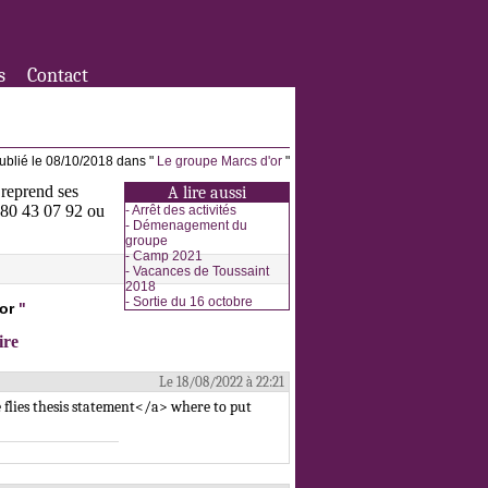
s
Contact
ublié le 08/10/2018 dans "
Le groupe Marcs d'or
"
 reprend ses
A lire aussi
3 80 43 07 92 ou
-
Arrêt des activités
-
Démenagement du
groupe
-
Camp 2021
-
Vacances de Toussaint
2018
-
Sortie du 16 octobre
or
"
ire
Le 18/08/2022 à 22:21
 flies thesis statement</a> where to put