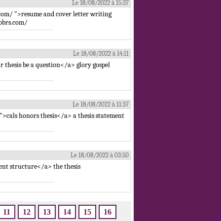
Le 18/08/2022 à 15:37
om/ ">resume and cover letter writing
abbrs.com/
Le 18/08/2022 à 14:11
r thesis be a question</a> glory gospel
Le 18/08/2022 à 11:37
">cals honors thesis</a> a thesis statement
Le 18/08/2022 à 03:50
ent structure</a> the thesis
11
12
13
14
15
16