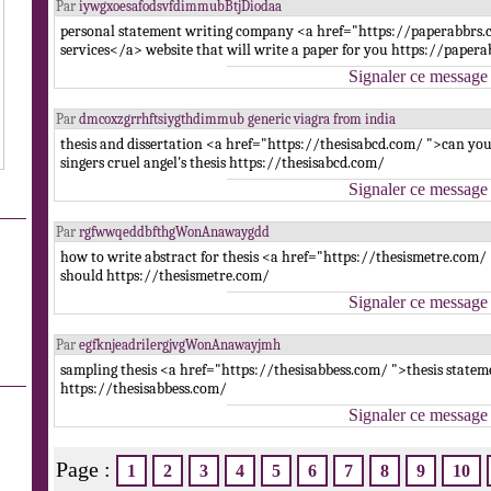
Par
iywgxoesafodsvfdimmubBtjDiodaa
personal statement writing company <a href="https://paperabbrs.c
services</a> website that will write a paper for you https://paper
Signaler ce message
Par
dmcoxzgrrhftsiygthdimmub generic viagra from india
thesis and dissertation <a href="https://thesisabcd.com/ ">can you
singers cruel angel's thesis https://thesisabcd.com/
Signaler ce message
Par
rgfwwqeddbfthgWonAnawaygdd
how to write abstract for thesis <a href="https://thesismetre.com/ 
should https://thesismetre.com/
Signaler ce message
Par
egfknjeadrilergjvgWonAnawayjmh
sampling thesis <a href="https://thesisabbess.com/ ">thesis statem
https://thesisabbess.com/
Signaler ce message
Page :
1
2
3
4
5
6
7
8
9
10
.