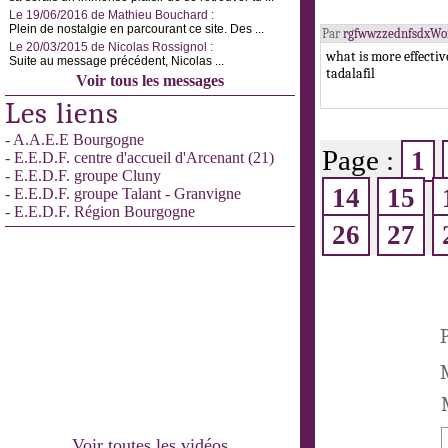
Le 19/06/2016 de Mathieu Bouchard :
Plein de nostalgie en parcourant ce site. Des ...
Par
rgfwwzzednfsdxWo
Le 20/03/2015 de Nicolas Rossignol :
what is more effecti
Suite au message précédent, Nicolas ...
tadalafil
Voir tous les messages
Les liens
- A.A.E.E Bourgogne
Page :
1
- E.E.D.F. centre d'accueil d'Arcenant (21)
- E.E.D.F. groupe Cluny
14
15
- E.E.D.F. groupe Talant - Granvigne
- E.E.D.F. Région Bourgogne
26
27
P
M
Voir toutes les vidéos