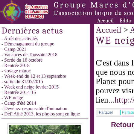
Groupe Marcs d'
L’association laïque du sc
Accueil
Edito
Dernières actus
Accueil
>
A
WE nei
- Arrêt des activités
- Démenagement du groupe
- Camp 2021
- Vacances de Toussaint 2018
- Sortie du 16 octobre
C'est dans 
- Rentrée 2018
que nous n
- voyage maroc
- Week-end du 12 et 13 septembre
Planet pour
- sortie du 31/05/2015
- Week end neige fevrier 2015
pouvez visu
- Rentrée 2014-15
- WE neige
lien...
http:
- Camp d'été 2014
- Devenez responsable d'animation
Partager
Partag
- Défi Aîné 2013, les photos sont en ligne
Retour