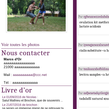
Par
rgfwnmwzzednfsd
ovulation kit metfo
lactate acidosis
Voir toutes les photos
Par
iywwgxcsozxlncus
cialis substitute <a
Nous contacter
Marcs d'Or
aaaaaaaaaaaaaaaa
21000 aaaaaaaaaaaaa
Par
tsnikanzxhofbldim
levitra samples <a h
Mail :
aaaaaaaaaa@ccc.net
Tél. : aaaaaaaaaaaaa
Livre d’or
Par
nsfjwnetadqrilerg
Le 01/09/2016 de Nicolas :
tadalafil natural sou
Salut Mathieu et Brochon, que de souvenirs ...
Le 21/07/2016 de brochon :
sa serais un immense plaisir de se retrouver tu ...