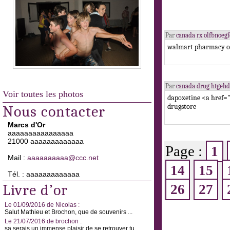
Par
canada rx olfbnoe
walmart pharmacy on
Par
canada drug htgeh
Voir toutes les photos
dapoxetine <a href
drugstore
Nous contacter
Marcs d'Or
aaaaaaaaaaaaaaaa
21000 aaaaaaaaaaaaa
Page :
1
Mail :
aaaaaaaaaa@ccc.net
14
15
Tél. : aaaaaaaaaaaaa
Livre d’or
26
27
Le 01/09/2016 de Nicolas :
Salut Mathieu et Brochon, que de souvenirs ...
Le 21/07/2016 de brochon :
sa serais un immense plaisir de se retrouver tu ...