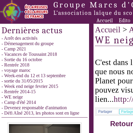
Groupe Marcs d'
L’association laïque du sc
Accueil
Edito
Dernières actus
Accueil
>
A
WE nei
- Arrêt des activités
- Démenagement du groupe
- Camp 2021
- Vacances de Toussaint 2018
- Sortie du 16 octobre
C'est dans 
- Rentrée 2018
que nous n
- voyage maroc
- Week-end du 12 et 13 septembre
Planet pour
- sortie du 31/05/2015
- Week end neige fevrier 2015
pouvez visu
- Rentrée 2014-15
- WE neige
lien...
http:
- Camp d'été 2014
- Devenez responsable d'animation
Partager
Partag
- Défi Aîné 2013, les photos sont en ligne
Retour