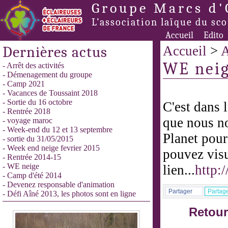
Groupe Marcs d'
L’association laïque du sc
Accueil
Edito
Dernières actus
Accueil
>
A
WE nei
- Arrêt des activités
- Démenagement du groupe
- Camp 2021
- Vacances de Toussaint 2018
- Sortie du 16 octobre
C'est dans 
- Rentrée 2018
que nous n
- voyage maroc
- Week-end du 12 et 13 septembre
Planet pour
- sortie du 31/05/2015
- Week end neige fevrier 2015
pouvez visu
- Rentrée 2014-15
- WE neige
lien...
http:
- Camp d'été 2014
- Devenez responsable d'animation
Partager
Partag
- Défi Aîné 2013, les photos sont en ligne
Retour