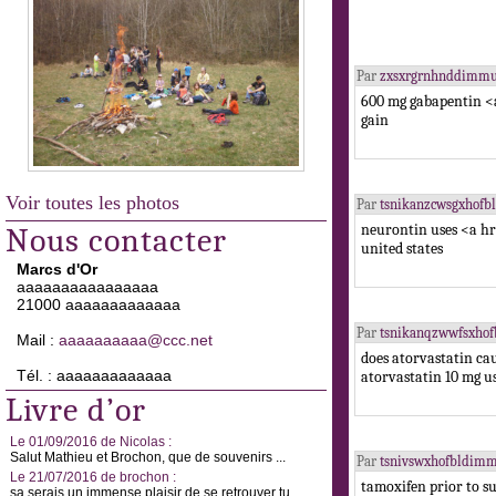
Par
zxsxrgrnhnddimmu
600 mg gabapentin <
gain
Voir toutes les photos
Par
tsnikanzcwsgxhofb
neurontin uses <a hr
Nous contacter
united states
Marcs d'Or
aaaaaaaaaaaaaaaa
21000 aaaaaaaaaaaaa
Par
tsnikanqzwwfsxho
Mail :
aaaaaaaaaa@ccc.net
does atorvastatin ca
Tél. : aaaaaaaaaaaaa
atorvastatin 10 mg u
Livre d’or
Le 01/09/2016 de Nicolas :
Salut Mathieu et Brochon, que de souvenirs ...
Par
tsnivswxhofbldimm
Le 21/07/2016 de brochon :
tamoxifen prior to 
sa serais un immense plaisir de se retrouver tu ...