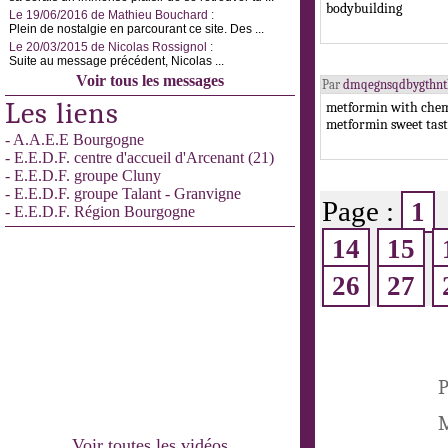
bodybuilding
Le 19/06/2016 de Mathieu Bouchard :
Plein de nostalgie en parcourant ce site. Des ...
Le 20/03/2015 de Nicolas Rossignol :
Suite au message précédent, Nicolas ...
Voir tous les messages
Par
dmqegnsqdbygthnth
Les liens
metformin with chem
metformin sweet tast
- A.A.E.E Bourgogne
- E.E.D.F. centre d'accueil d'Arcenant (21)
- E.E.D.F. groupe Cluny
- E.E.D.F. groupe Talant - Granvigne
Page :
1
- E.E.D.F. Région Bourgogne
14
15
26
27
P
M
Voir toutes les vidéos