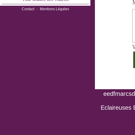
M
Contact
-
Mentions Légales
V
eedfmarcsdo
Eclaireuses 