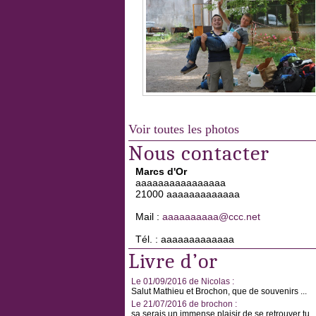
Voir toutes les photos
Nous contacter
Marcs d'Or
aaaaaaaaaaaaaaaa
21000 aaaaaaaaaaaaa
Mail :
aaaaaaaaaa@ccc.net
Tél. : aaaaaaaaaaaaa
Livre d’or
Le 01/09/2016 de Nicolas :
Salut Mathieu et Brochon, que de souvenirs ...
Le 21/07/2016 de brochon :
sa serais un immense plaisir de se retrouver tu ..