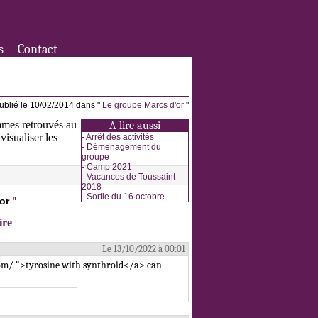
s
Contact
ublié le 10/02/2014 dans "
Le groupe Marcs d'or
"
mmes retrouvés au
A lire aussi
isualiser les
-
Arrêt des activités
-
Démenagement du
groupe
-
Camp 2021
-
Vacances de Toussaint
2018
-
Sortie du 16 octobre
or
"
ire
Le 13/10/2022 à 00:01
.com/ ">tyrosine with synthroid</a> can