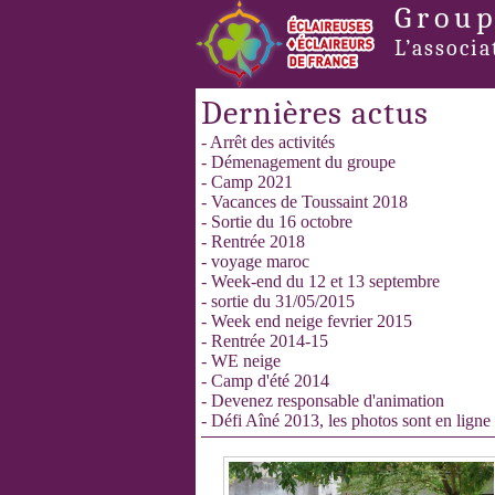
Group
L’associa
Dernières actus
- Arrêt des activités
- Démenagement du groupe
- Camp 2021
- Vacances de Toussaint 2018
- Sortie du 16 octobre
- Rentrée 2018
- voyage maroc
- Week-end du 12 et 13 septembre
- sortie du 31/05/2015
- Week end neige fevrier 2015
- Rentrée 2014-15
- WE neige
- Camp d'été 2014
- Devenez responsable d'animation
- Défi Aîné 2013, les photos sont en ligne