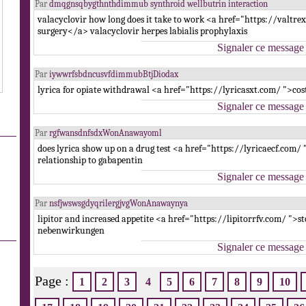
Par
dmqgnsqbygthnthdimmub synthroid wellbutrin interaction
valacyclovir how long does it take to work <a href="https://valtrex
surgery</a> valacyclovir herpes labialis prophylaxis
Signaler ce message
Par
iywwrfsbdncusvfdimmubBtjDiodax
lyrica for opiate withdrawal <a href="https://lyricasxt.com/ ">cos
Signaler ce message
Par
rgfwansdnfsdxWonAnawayoml
does lyrica show up on a drug test <a href="https://lyricaecf.com/
relationship to gabapentin
Signaler ce message
Par
nsfjwswsgdyqrilergjvgWonAnawaynya
lipitor and increased appetite <a href="https://lipitorrfv.com/ ">st
nebenwirkungen
Signaler ce message
Page :
1
2
3
4
5
6
7
8
9
10
.