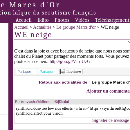
e Marcs d'Or
tion laïque du scoutisme français
Accueil
Edito
Photos
Vidéos
Téléchargement
Accueil
>
Actualités
>
Le groupe Marcs d'or
> WE neige
WE neige
P
C'est dans la joie et avec beaucoup de neige que nous nous so
chalet du Planet pour partager des moments forts. Vous pouvez v
photos sur ce lien...
http://goo.gl/VmJUzG
Partager
Partager
Retour aux actualités de "
Le groupe Marcs d'
Ajouter un commenta
Par
tsnivwxhofbldimmubBtjDiodaf
synthroid dose too low side effects <a href="https://synthroidthg
synthroid affect your vision
Signaler ce message