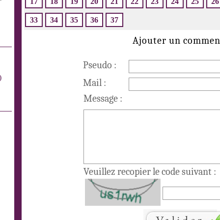
17
18
19
20
21
22
23
24
25
26
33
34
35
36
37
Ajouter un commen
Pseudo :
)
Mail :
Message :
Veuillez recopier le code suivant :