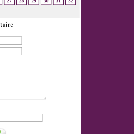
27
28
29
30
31
32
taire