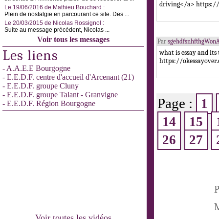
driving</a> https:/
Le 19/06/2016 de Mathieu Bouchard :
Plein de nostalgie en parcourant ce site. Des ...
Le 20/03/2015 de Nicolas Rossignol :
Suite au message précédent, Nicolas ...
Voir tous les messages
Par
sgehdfsnhfthgWon
Les liens
what is essay and it
https://okessayover
- A.A.E.E Bourgogne
- E.E.D.F. centre d'accueil d'Arcenant (21)
- E.E.D.F. groupe Cluny
- E.E.D.F. groupe Talant - Granvigne
Page :
1
- E.E.D.F. Région Bourgogne
14
15
26
27
P
M
Voir toutes les vidéos