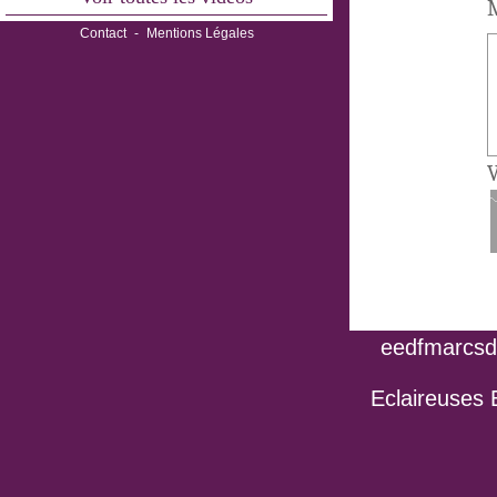
M
Contact
-
Mentions Légales
V
eedfmarcsdo
Eclaireuses 