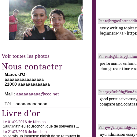
Par
rejhrtgwslbtrnndd
essay writing topics
beginners</a> https:
Voir toutes les photos
Par
easfcgrhftsiygthdi
performance enhancin
Nous contacter
change over time ess
Marcs d'Or
aaaaaaaaaaaaaaaa
21000 aaaaaaaaaaaaa
Par
sgtgfsnhfthgWonA
Mail :
aaaaaaaaaa@ccc.net
good persuasive essa
Tél. : aaaaaaaaaaaaa
compare and contras
Livre d’or
Le 01/09/2016 de Nicolas :
Salut Mathieu et Brochon, que de souvenirs ...
Par
iywgehaymmtgsdv
Le 21/07/2016 de brochon :
nyu admission essay 
sa serais un immense plaisir de se retrouver tu ...