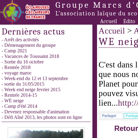
Groupe Marcs d'
L’association laïque du sc
Accueil
Edito
Dernières actus
Accueil
>
A
WE nei
- Arrêt des activités
- Démenagement du groupe
- Camp 2021
- Vacances de Toussaint 2018
- Sortie du 16 octobre
C'est dans 
- Rentrée 2018
que nous n
- voyage maroc
- Week-end du 12 et 13 septembre
Planet pour
- sortie du 31/05/2015
- Week end neige fevrier 2015
pouvez visu
- Rentrée 2014-15
- WE neige
lien...
http:
- Camp d'été 2014
- Devenez responsable d'animation
Partager
Partag
- Défi Aîné 2013, les photos sont en ligne
Retour