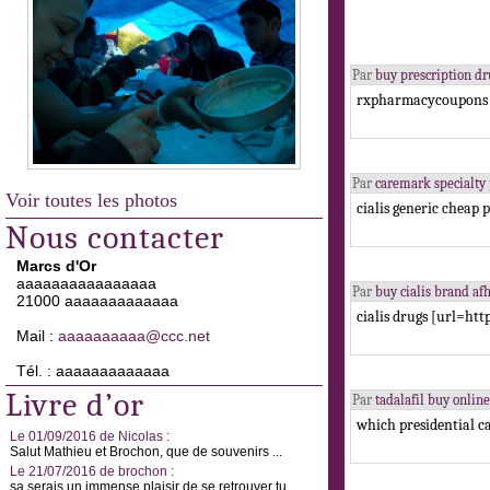
Par
buy prescription d
rxpharmacycoupons 
Par
caremark specialty
Voir toutes les photos
cialis generic cheap 
Nous contacter
Marcs d'Or
aaaaaaaaaaaaaaaa
Par
buy cialis brand a
21000 aaaaaaaaaaaaa
cialis drugs [url=htt
Mail :
aaaaaaaaaa@ccc.net
Tél. : aaaaaaaaaaaaa
Livre d’or
Par
tadalafil buy onl
which presidential c
Le 01/09/2016 de Nicolas :
Salut Mathieu et Brochon, que de souvenirs ...
Le 21/07/2016 de brochon :
sa serais un immense plaisir de se retrouver tu ...