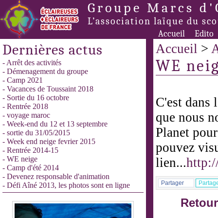
Groupe Marcs d'
L’association laïque du sc
Accueil
Edito
Dernières actus
Accueil
>
A
WE nei
- Arrêt des activités
- Démenagement du groupe
- Camp 2021
- Vacances de Toussaint 2018
- Sortie du 16 octobre
C'est dans 
- Rentrée 2018
que nous n
- voyage maroc
- Week-end du 12 et 13 septembre
Planet pour
- sortie du 31/05/2015
- Week end neige fevrier 2015
pouvez visu
- Rentrée 2014-15
- WE neige
lien...
http:
- Camp d'été 2014
- Devenez responsable d'animation
Partager
Partag
- Défi Aîné 2013, les photos sont en ligne
Retour