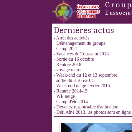
Group
L’associa
Dernières actus
- Arrêt des activités
- Démenagement du groupe
- Camp 2021
- Vacances de Toussaint 2018
- Sortie du 16 octobre
- Rentrée 2018
- voyage maroc
- Week-end du 12 et 13 septembre
- sortie du 31/05/2015
- Week end neige fevrier 2015
- Rentrée 2014-15
- WE neige
- Camp d'été 2014
- Devenez responsable d'animation
- Défi Aîné 2013, les photos sont en ligne