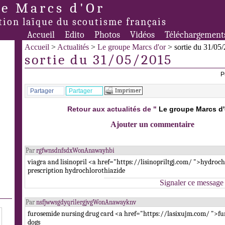
e Marcs d'Or
tion laïque du scoutisme français
Accueil
Edito
Photos
Vidéos
Téléchargement
Accueil
>
Actualités
>
Le groupe Marcs d'or
> sortie du 31/05
sortie du 31/05/2015
P
Partager
Partager
Retour aux actualités de "
Le groupe Marcs d'
Ajouter un commentaire
Par
rgfwnsdnfsdxWonAnawayhbi
viagra and lisinopril <a href="https://lisinopriltgj.com/ ">hydro
prescription hydrochlorothiazide
Signaler ce message
Par
nsfjwwsgdyqrilergjvgWonAnawayknv
furosemide nursing drug card <a href="https://lasixujm.com/ ">fu
dogs