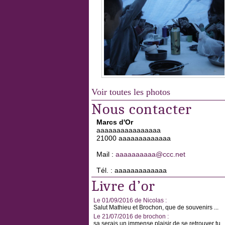
Voir toutes les photos
Nous contacter
Marcs d'Or
aaaaaaaaaaaaaaaa
21000 aaaaaaaaaaaaa
Mail :
aaaaaaaaaa@ccc.net
Tél. : aaaaaaaaaaaaa
Livre d’or
Le 01/09/2016 de Nicolas :
Salut Mathieu et Brochon, que de souvenirs ...
Le 21/07/2016 de brochon :
sa serais un immense plaisir de se retrouver tu ..