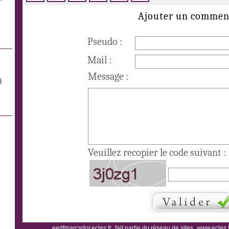
Ajouter un commen
Pseudo :
Mail :
Message :
)
Veuillez recopier le code suivant :
eedfmarcsdor.ecles.fr
fait partie du réseau de sites
www.ecles.f