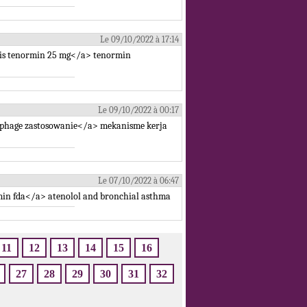
Le 09/10/2022 à 17:14
 is tenormin 25 mg</a> tenormin
Le 09/10/2022 à 00:17
ophage zastosowanie</a> mekanisme kerja
Le 07/10/2022 à 06:47
min fda</a> atenolol and bronchial asthma
11
12
13
14
15
16
27
28
29
30
31
32