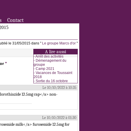
s
Contact
/2015
ublié le 31/05/2015 dans "
Le groupe Marcs d'or
"
A lire aussi
-
Arrêt des activités
-
Démenagement du
or
"
groupe
-
Camp 2021
-
Vacances de Toussaint
2018
-
Sortie du 16 octobre
Le 10/10/2022 à 10:35
chlorothiazide 12.5mg cap</a> non-
Le 10/10/2022 à 01:30
rosemide milk</a> furosemide 12.5mg for