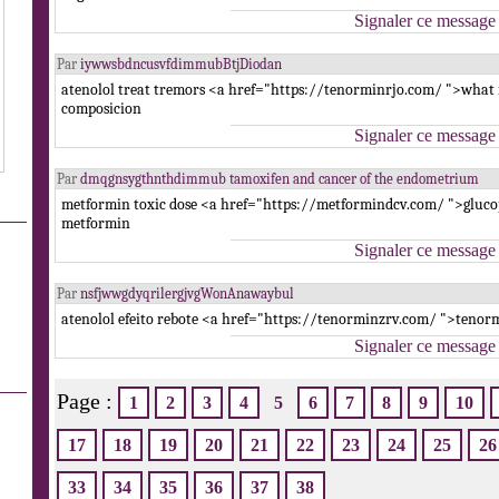
Signaler ce message
Par
iywwsbdncusvfdimmubBtjDiodan
atenolol treat tremors <a href="https://tenorminrjo.com/ ">what
composicion
Signaler ce message
Par
dmqgnsygthnthdimmub tamoxifen and cancer of the endometrium
metformin toxic dose <a href="https://metformindcv.com/ ">gluc
metformin
Signaler ce message
Par
nsfjwwgdyqrilergjvgWonAnawaybul
atenolol efeito rebote <a href="https://tenorminzrv.com/ ">tenor
Signaler ce message
Page :
1
2
3
4
5
6
7
8
9
10
17
18
19
20
21
22
23
24
25
26
33
34
35
36
37
38
.