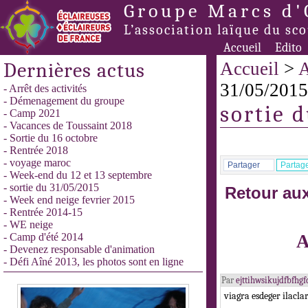
Groupe Marcs d'
L’association laïque du sc
Accueil
Edito
Dernières actus
Accueil
>
A
31/05/2015
- Arrêt des activités
- Démenagement du groupe
sortie 
- Camp 2021
- Vacances de Toussaint 2018
- Sortie du 16 octobre
- Rentrée 2018
- voyage maroc
Partager
Partag
- Week-end du 12 et 13 septembre
- sortie du 31/05/2015
Retour aux
- Week end neige fevrier 2015
- Rentrée 2014-15
- WE neige
- Camp d'été 2014
A
- Devenez responsable d'animation
- Défi Aîné 2013, les photos sont en ligne
Par
ejttihwsikujdfbfh
viagra esdeger ilacl