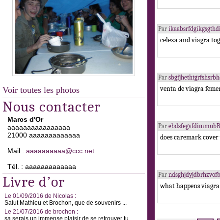
Par
ikaabsrfdgikgsgth
celexa and viagra to
Par
sbgfjhethtgrfshsr
venta de viagra feme
Voir toutes les photos
Nous contacter
Marcs d'Or
Par
ebdsfegvfdimmubB
aaaaaaaaaaaaaaaa
21000 aaaaaaaaaaaaa
does caremark cover 
Mail :
aaaaaaaaaa@ccc.net
Tél. : aaaaaaaaaaaaa
Par
ndsghjdyjdbrhzvof
Livre d’or
what happens viagra
Le 01/09/2016 de Nicolas :
Salut Mathieu et Brochon, que de souvenirs ...
Le 21/07/2016 de brochon :
sa serais un immense plaisir de se retrouver tu ...