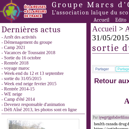
Groupe Marcs d'
L’association laïque du sc
Accueil
Edito
Dernières actus
Accueil
>
A
31/05/2015
- Arrêt des activités
- Démenagement du groupe
sortie 
- Camp 2021
- Vacances de Toussaint 2018
- Sortie du 16 octobre
- Rentrée 2018
- voyage maroc
Partager
Partag
- Week-end du 12 et 13 septembre
- sortie du 31/05/2015
Retour aux
- Week end neige fevrier 2015
- Rentrée 2014-15
- WE neige
- Camp d'été 2014
A
- Devenez responsable d'animation
- Défi Aîné 2013, les photos sont en ligne
Par
iywgrtjgsfodsvfdi
health canada drug 
https://ostipharmso