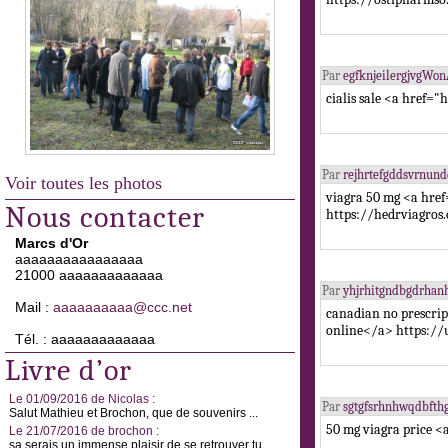
Par
egfknjeilergjvgWo
cialis sale <a href=
Par
rejhrtefgddsvrnun
Voir toutes les photos
viagra 50 mg <a href
Nous contacter
https://hedrviagros
Marcs d'Or
aaaaaaaaaaaaaaaa
21000 aaaaaaaaaaaaa
Par
yhjrhitgndbgdrhan
Mail :
aaaaaaaaaa@ccc.net
canadian no prescri
online</a> https:/
Tél. : aaaaaaaaaaaaa
Livre d’or
Le 01/09/2016 de Nicolas :
Par
sgtgfsrhnhwqdbft
Salut Mathieu et Brochon, que de souvenirs ...
50 mg viagra price <
Le 21/07/2016 de brochon :
sa serais un immense plaisir de se retrouver tu ...