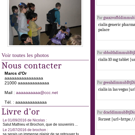
Par
gsaxzvofbldimmubB
cialis generic phar
palace
Par
sbbolthdimmubBtj
Voir toutes les photos
cialis 10 mg tablet [
Nous contacter
Marcs d'Or
aaaaaaaaaaaaaaaa
Par
geeahdimmubBtjDi
21000 aaaaaaaaaaaaa
cialis in las vegas [u
Mail :
aaaaaaaaaa@ccc.net
Tél. : aaaaaaaaaaaaa
Livre d’or
Par
dcacldimmubBtjDi
Forzest [url=https:
Le 01/09/2016 de Nicolas :
Salut Mathieu et Brochon, que de souvenirs ...
Le 21/07/2016 de brochon :
sa serais un immense plaisir de se retrouver tu ...