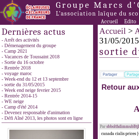
Groupe Marcs d'
L’association laïque du sc
Accueil
Edito
Dernières actus
Accueil
>
A
31/05/2015
- Arrêt des activités
- Démenagement du groupe
sortie 
- Camp 2021
- Vacances de Toussaint 2018
- Sortie du 16 octobre
- Rentrée 2018
- voyage maroc
Partager
Partag
- Week-end du 12 et 13 septembre
- sortie du 31/05/2015
Retour aux
- Week end neige fevrier 2015
- Rentrée 2014-15
- WE neige
- Camp d'été 2014
A
- Devenez responsable d'animation
- Défi Aîné 2013, les photos sont en ligne
Par
sbbolthdimmubBtj
canada cialis prices 