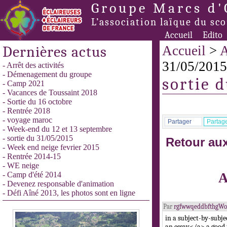
Groupe Marcs d'
L’association laïque du sc
Accueil
Edito
Dernières actus
Accueil
>
A
31/05/2015
- Arrêt des activités
- Démenagement du groupe
sortie 
- Camp 2021
- Vacances de Toussaint 2018
- Sortie du 16 octobre
- Rentrée 2018
- voyage maroc
Partager
Partag
- Week-end du 12 et 13 septembre
- sortie du 31/05/2015
Retour aux
- Week end neige fevrier 2015
- Rentrée 2014-15
- WE neige
- Camp d'été 2014
A
- Devenez responsable d'animation
- Défi Aîné 2013, les photos sont en ligne
Par
rgfwwqeddbfthgW
in a subject-by-subj
an essay</a> a good 