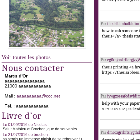
Par
thedsfdanhofbldi
how to ask someone 
thesis</a> thesis st
Voir toutes les photos
Par
egfknjeadrilergjv
Nous contacter
thesis printing <a h
https://thesisabbess
Marcs d'Or
aaaaaaaaaaaaaaaa
21000 aaaaaaaaaaaaa
Mail :
aaaaaaaaaa@ccc.net
Par
iywgxoesafodsvfd
help with your paper
Tél. : aaaaaaaaaaaaa
services</a> profess
Livre d’or
Le 01/09/2016 de Nicolas :
Salut Mathieu et Brochon, que de souvenirs ...
Par
dmcoxgrrhftsiygth
Le 21/07/2016 de brochon :
sa serais un immense plaisir de se retrouver tu ...
generic viagra onli