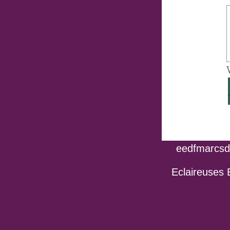
eedfmarcsdo
Eclaireuses 