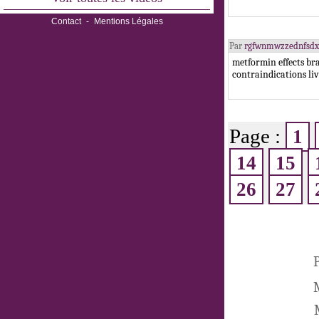
Contact
-
Mentions Légales
Par
rgfwnmwzzednfsd
metformin effects b
contraindications li
Page :
1
14
15
26
27
P
M