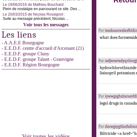
Retour
Le 19/06/2016 de Mathieu Bouchard :
Plein de nostalgie en parcourant ce site. Des ...
Le 20/03/2015 de Nicolas Rossignol :
Suite au message précédent, Nicolas ...
Voir tous les messages
Par
tsnikanzwxhofbld
Les liens
what does furosemide
- A.A.E.E Bourgogne
- E.E.D.F. centre d'accueil d'Arcenant (21)
- E.E.D.F. groupe Cluny
- E.E.D.F. groupe Talant - Granvigne
Par
nsfjwnetadyqriler
- E.E.D.F. Région Bourgogne
hydrochlorothiazide 
lisinopril potassium 
Par
iywwgsgbxlncusvf
legal drugs in cana
Par
dmwgsygthnthdimm
Biltricide <a href=
Voir toutes les vidéos