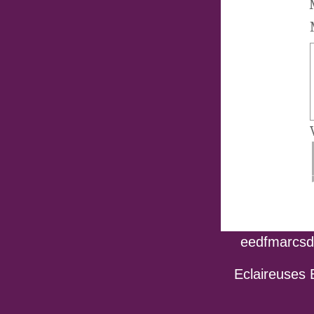
eedfmarcsdo
Eclaireuses 