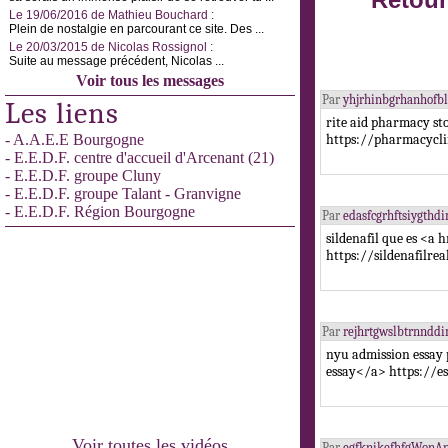
Retour
Le 19/06/2016 de Mathieu Bouchard :
Plein de nostalgie en parcourant ce site. Des ...
Le 20/03/2015 de Nicolas Rossignol :
Suite au message précédent, Nicolas ...
Voir tous les messages
Par
yhjrhinbgrhanhof
Les liens
rite aid pharmacy s
- A.A.E.E Bourgogne
https://pharmacycl
- E.E.D.F. centre d'accueil d'Arcenant (21)
- E.E.D.F. groupe Cluny
- E.E.D.F. groupe Talant - Granvigne
- E.E.D.F. Région Bourgogne
Par
edasfcgrhftsiygthd
sildenafil que es <a
https://sildenafilre
Par
rejhrtgwslbtrnndd
nyu admission essay 
essay</a> https://es
Voir toutes les vidéos
Par
egfknikefhfgWonA