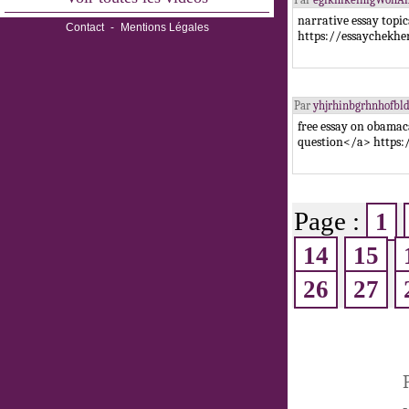
narrative essay topic
Contact
-
Mentions Légales
https://essaychekhe
Par
yhjrhinbgrhnhofb
free essay on obamac
question</a> https:
Page :
1
14
15
26
27